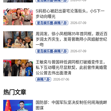
星岛娱乐圈-麻辣八卦
2026-07-09
S妈担心被赶出豪宅沦落街头，小S下一
步动向曝光
星岛娱乐圈-麻辣八卦
2026-07-09
周润发、徐小凤相隔35年首同框，跟近百
岁阔太齐庆生，发哥曾跪拜小凤姐献世纪
一吻
星岛娱乐圈-麻辣八卦
2026-07-09
王敏奕与曾国祥低调同框打破婚变传言，
私下互动曝光尽显默契，此前曾传离婚需
公公曾志伟出面澄清
麻辣八卦
2026-07-06
热门文章
国防部：中国军队坚决反制任何闹海挑衅
图谋