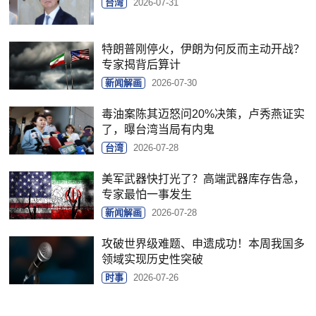
台湾
2026-07-31
特朗普刚停火，伊朗为何反而主动开战？
专家揭背后算计
新闻解画
2026-07-30
毒油案陈其迈怒问20%决策，卢秀燕证实
了，曝台湾当局有内鬼
台湾
2026-07-28
美军武器快打光了？高端武器库存告急，
专家最怕一事发生
新闻解画
2026-07-28
攻破世界级难题、申遗成功！本周我国多
领域实现历史性突破
时事
2026-07-26