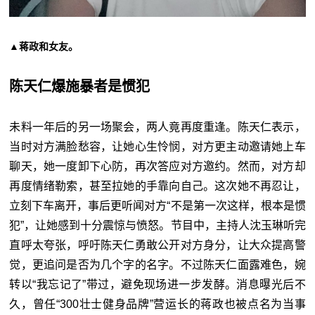
▲蒋政和女友。
陈天仁爆施暴者是惯犯
未料一年后的另一场聚会，两人竟再度重逢。陈天仁表示，
当时对方满脸愁容，让她心生怜悯，对方更主动邀请她上车
聊天，她一度卸下心防，再次答应对方邀约。然而，对方却
再度情绪勒索，甚至拉她的手靠向自己。这次她不再忍让，
立刻下车离开，事后更听闻对方“不是第一次这样，根本是惯
犯”，让她感到十分震惊与愤怒。节目中，主持人沈玉琳听完
直呼太夸张，呼吁陈天仁勇敢公开对方身分，让大众提高警
觉，更追问是否为几个字的名字。不过陈天仁面露难色，婉
转以“我忘记了”带过，避免现场进一步发酵。消息曝光后不
久，曾任“300壮士健身品牌”营运长的蒋政也被点名为当事