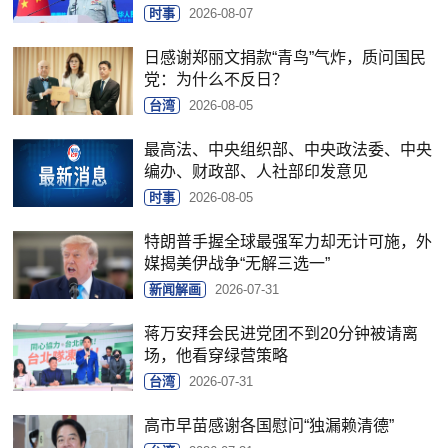
时事
2026-08-07
日感谢郑丽文捐款“青鸟”气炸，质问国民
党：为什么不反日？
台湾
2026-08-05
最高法、中央组织部、中央政法委、中央
编办、财政部、人社部印发意见
时事
2026-08-05
特朗普手握全球最强军力却无计可施，外
媒揭美伊战争“无解三选一”
新闻解画
2026-07-31
蒋万安拜会民进党团不到20分钟被请离
场，他看穿绿营策略
台湾
2026-07-31
高市早苗感谢各国慰问“独漏赖清德”