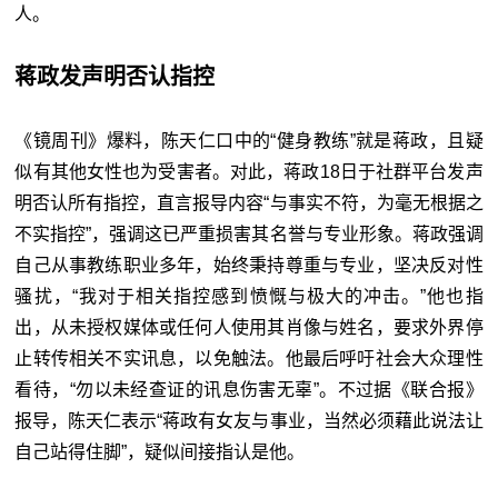
人。
蒋政发声明否认指控
《镜周刊》爆料，陈天仁口中的“健身教练”就是蒋政，且疑
似有其他女性也为受害者。对此，蒋政18日于社群平台发声
明否认所有指控，直言报导内容“与事实不符，为毫无根据之
不实指控”，强调这已严重损害其名誉与专业形象。蒋政强调
自己从事教练职业多年，始终秉持尊重与专业，坚决反对性
骚扰，“我对于相关指控感到愤慨与极大的冲击。”他也指
出，从未授权媒体或任何人使用其肖像与姓名，要求外界停
止转传相关不实讯息，以免触法。他最后呼吁社会大众理性
看待，“勿以未经查证的讯息伤害无辜”。不过据《联合报》
报导，陈天仁表示“蒋政有女友与事业，当然必须藉此说法让
自己站得住脚”，疑似间接指认是他。