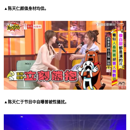
▲陈天仁颜值身材均佳。
▲陈天仁于节目中自曝曾被性骚扰。