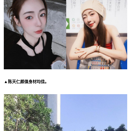
▲陈天仁颜值身材均佳。