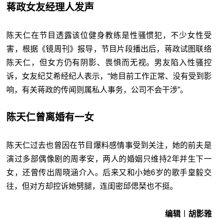
蒋政女友经理人发声
陈天仁在节目透露该位健身教练是性骚惯犯，不少女性受
害，根据《镜周刊》报导，节目片段播出后，蒋政试图联络
陈天仁，但女方仍有阴影、畏惧而无视。男友陷入性骚控
诉，女友纪艾希经纪人表示，“她目前工作正常、没有受到影
响，有关蒋政的传闻则属私人事务，公司不会干涉”。
陈天仁曾离婚有一女
陈天仁过去也曾因在节目爆料感情事受到关注，她的前夫是
演过多部偶像剧的周孝安，两人的婚姻只维持2年并生下一
女，还曾传出周晓涵介入。后来又和小她6岁的歌手皇毅交
往，但对方却控诉她劈腿，连闺密邱偲琹也不挺。
编辑︱胡影雅