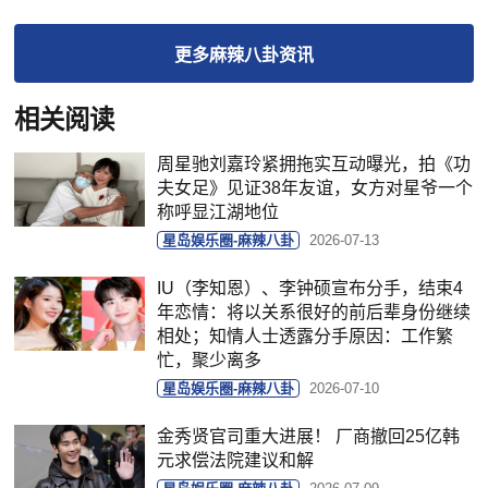
更多
麻辣八卦
资讯
相关阅读
周星驰刘嘉玲紧拥拖实互动曝光，拍《功
夫女足》见证38年友谊，女方对星爷一个
称呼显江湖地位
星岛娱乐圈-麻辣八卦
2026-07-13
IU（李知恩）、李钟硕宣布分手，结束4
年恋情：将以关系很好的前后辈身份继续
相处；知情人士透露分手原因：工作繁
忙，聚少离多
星岛娱乐圈-麻辣八卦
2026-07-10
金秀贤官司重大进展！ 厂商撤回25亿韩
元求偿法院建议和解