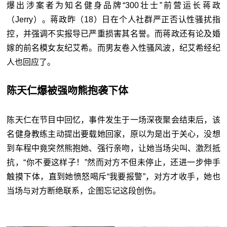
爆出涉案者为知名健身品牌“
300
壮士”前营运长蒋政
（
Jerry
）。蒋政昨（
18
）日在个人社群严正否认性骚扰指
控，并强调不实报导已严重损害其名誉。而蒋政还有论及婚
嫁的前名模女友纪艾希。而男友卷入性骚风波，纪艾希经纪
人也回应了。
陈天仁爆被强吻熊抱袭下体
陈天仁在节目中回忆，事件发生于一场深夜聚会结束后，该
名健身教练主动提出要载她回家，原以为是出于关心，没想
到车程中竟突然熊抱她、强行亲吻，让她当场尖叫、激烈抵
抗，“你不要这样子！”然而对方不但未停止，还进一步伸手
触摸下体，直到她愤怒喝斥“我要报警”，对方才收手，她也
当场与对方断绝联系，企图忘记这段创伤。