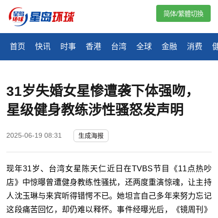
简体/繁體切換
首页
快讯
时事
香港
台湾
全球
金融
消费
31岁失婚女星惨遭袭下体强吻，
星级健身教练涉性骚怒发声明
2025-06-19 08:31
生成海报
现年
31
岁、台湾女星陈天仁近日在
TVBS
节目《
11
点热吵
店》中惊曝曾遭健身教练性骚扰，还两度重演惊魂，让主持
人沈玉琳与来宾听得错愕不已。她坦言自己多年来努力忘记
这段痛苦回忆，却仍难以释怀。事件经曝光后，《镜周刊》