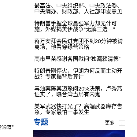
最高法、中央组织部、中央政法委、
中央编办、财政部、人社部印发意见
特朗普手握全球最强军力却无计可
施，外媒揭美伊战争“无解三选一”
蒋万安拜会民进党团不到20分钟被请
离场，他看穿绿营策略
高市早苗感谢各国慰问“独漏赖清德”
特朗普刚停火，伊朗为何反而主动开
战？专家揭背后算计
毒油案陈其迈怒问20%决策，卢秀燕
证实了，曝台湾当局有内鬼
美军武器快打光了？高端武器库存告
急，专家最怕一事发生
专题
更多
通道”