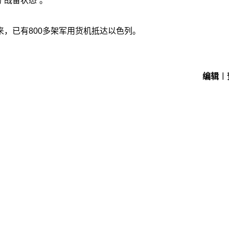
“战备状态”。
以来，已有800多架军用货机抵达以色列。
编辑︱