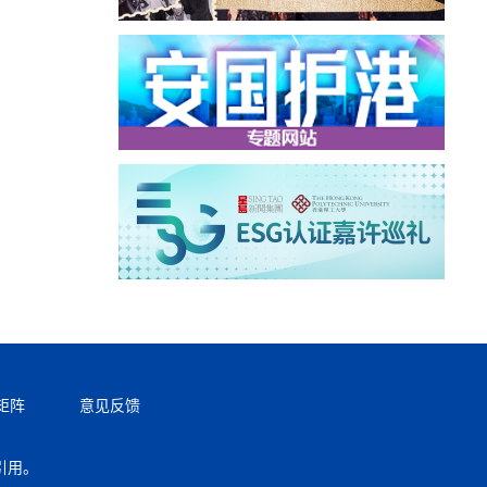
矩阵
意见反馈
引用。
返回顶部