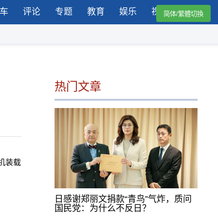
车
评论
专题
教育
娱乐
视频
简体/繁體切換
热门文章
机装载
日感谢郑丽文捐款“青鸟”气炸，质问
国民党：为什么不反日？