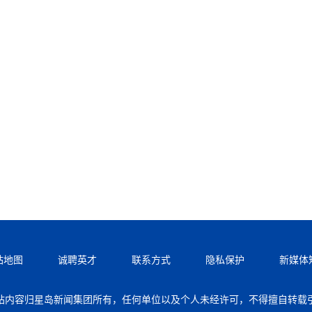
站地图
诚聘英才
联系方式
隐私保护
新媒体
站内容归星岛新闻集团所有，任何单位以及个人未经许可，不得擅自转载