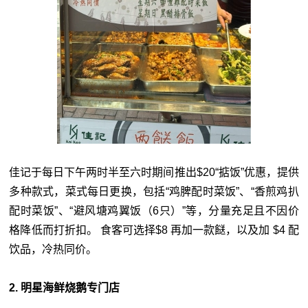
佳记于每日下午两时半至六时期间推出$20“掂饭”优惠，提供
多种款式，菜式每日更换，包括“鸡脾配时菜饭”、“香煎鸡扒
配时菜饭”、“避风塘鸡翼饭（6只）”等，分量充足且不因价
格降低而打折扣。 食客可选择$8 再加一款餸，以及加 $4 配
饮品，冷热同价。
2. 明星海鲜烧鹅专门店