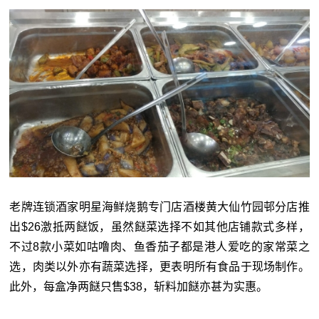
老牌连锁酒家明星海鲜烧鹅专门店酒楼黄大仙竹园邨分店推
出$26激抵两餸饭，虽然餸菜选择不如其他店铺款式多样，
不过8款小菜如咕噜肉、鱼香茄子都是港人爱吃的家常菜之
选，肉类以外亦有蔬菜选择，更表明所有食品于现场制作。
此外，每盒净两餸只售$38，斩料加餸亦甚为实惠。