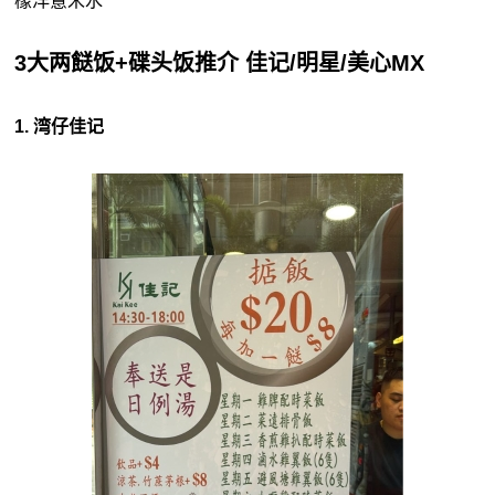
檬洋薏米水
3大两餸饭+碟头饭推介 佳记/明星/美心MX
1. 湾仔佳记