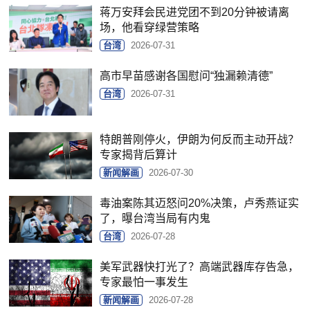
蒋万安拜会民进党团不到20分钟被请离
场，他看穿绿营策略
台湾
2026-07-31
高市早苗感谢各国慰问“独漏赖清德”
台湾
2026-07-31
特朗普刚停火，伊朗为何反而主动开战？
专家揭背后算计
新闻解画
2026-07-30
毒油案陈其迈怒问20%决策，卢秀燕证实
了，曝台湾当局有内鬼
台湾
2026-07-28
美军武器快打光了？高端武器库存告急，
专家最怕一事发生
新闻解画
2026-07-28