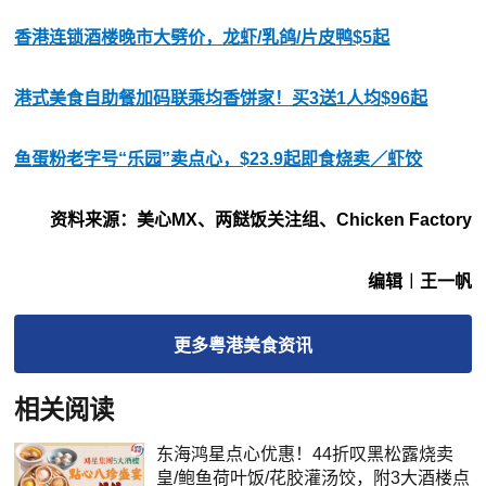
香港连锁酒楼晚市大劈价，龙虾/乳鸽/片皮鸭$5起
港式美食自助餐加码联乘均香饼家！买3送1人均$96起
鱼蛋粉老字号“乐园”卖点心，$23.9起即食烧卖／虾饺
资料来源：美心MX、两餸饭关注组、Chicken Factory
编辑︱王一帆
更多
粤港美食
资讯
相关阅读
东海鸿星点心优惠！44折叹黑松露烧卖
皇/鲍鱼荷叶饭/花胶灌汤饺，附3大酒楼点