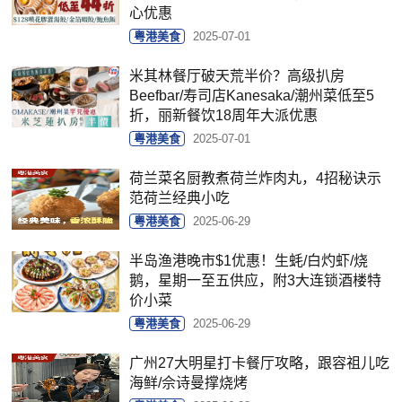
心优惠
粤港美食
2025-07-01
米其林餐厅破天荒半价？高级扒房
Beefbar/寿司店Kanesaka/潮州菜低至5
折，丽新餐饮18周年大派优惠
粤港美食
2025-07-01
荷兰菜名厨教煮荷兰炸肉丸，4招秘诀示
范荷兰经典小吃
粤港美食
2025-06-29
半岛渔港晚市$1优惠！生蚝/白灼虾/烧
鹅，星期一至五供应，附3大连锁酒楼特
价小菜
粤港美食
2025-06-29
广州27大明星打卡餐厅攻略，跟容祖儿吃
海鲜/佘诗曼撑烧烤