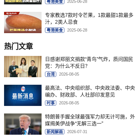
粤港美食
2025-06-28
专家教选7款时令芒果，1款最甜1款最多
汁，2类人忌食
粤港美食
2025-06-28
热门文章
日感谢郑丽文捐款“青鸟”气炸，质问国民
党：为什么不反日？
台湾
2026-08-05
最高法、中央组织部、中央政法委、中央
编办、财政部、人社部印发意见
时事
2026-08-05
特朗普手握全球最强军力却无计可施，外
媒揭美伊战争“无解三选一”
新闻解画
2026-07-31