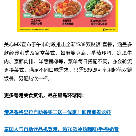
美心MX宣布于午市时段推出全新“$39双餸饭”套餐，涵盖多
款经典港式及家常菜式，如麻婆豆腐、番茄炒蛋、凉瓜牛
肉、京都肉排、洋葱猪柳等，菜单每日搭配不同，亦会轮流
更换菜式，满足不同口味需求，只需$39即可享用超值双餸
饭餐，另配热饮一杯。
更多粤港美食资讯，尽在星岛环球网：
港岛香格里拉自助餐买二送一优惠！即捞即煮龙虾
泰国人气自助饮品机登港，逾70款冷热咖啡/手摇/奶昔