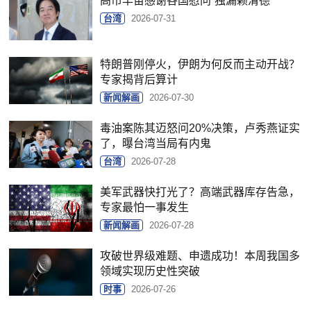
高市早苗感谢各国慰问“独漏赖清德”
台湾
2026-07-31
特朗普刚停火，伊朗为何反而主动开战？
专家揭背后算计
新闻解画
2026-07-30
毒油案陈其迈怒问20%决策，卢秀燕证实
了，曝台湾当局有内鬼
台湾
2026-07-28
美军武器快打光了？高端武器库存告急，
专家最怕一事发生
新闻解画
2026-07-28
攻破世界级难题、申遗成功！本周我国多
领域实现历史性突破
时事
2026-07-26