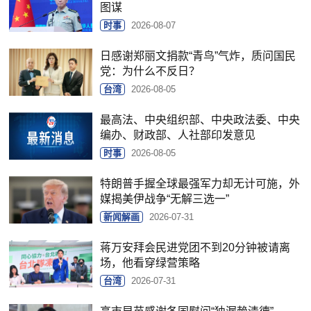
图谋
时事
2026-08-07
日感谢郑丽文捐款“青鸟”气炸，质问国民
党：为什么不反日？
台湾
2026-08-05
最高法、中央组织部、中央政法委、中央
编办、财政部、人社部印发意见
时事
2026-08-05
特朗普手握全球最强军力却无计可施，外
媒揭美伊战争“无解三选一”
新闻解画
2026-07-31
蒋万安拜会民进党团不到20分钟被请离
场，他看穿绿营策略
台湾
2026-07-31