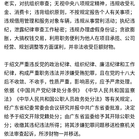
老实，对抗组织审查；无视中央八项规定精神，违规收受礼
金、消费卡；违背组织原则，不按规定报告个人有关事项；
违规借用管理和服务对象车辆，违规从事营利活动；执纪违
纪，泄露纪律审查工作秘密；违规办理虚假身份证；贪欲膨
胀，大搞权钱交易，利用职务便利为他人在项目承揽、公司
经营、规划调整等方面谋利，并非法收受巨额财物。
于绍文严重违反党的政治纪律、组织纪律、廉洁纪律和工作
纪律，构成严重职务违法并涉嫌受贿犯罪，且在党的十八大
后不收敛、不收手，性质严重，影响恶劣，应予严肃处理。
依据《中国共产党纪律处分条例》《中华人民共和国监察
法》《中华人民共和国公职人员政务处分法》等有关规定，
经广东省纪委常委会会议研究并报中共广东省委批准，决定
给予于绍文开除党籍处分；由广东省监委给予其开除公职处
分；收缴其违纪违法所得；将其涉嫌犯罪问题移送检察机关
依法审查起诉，所涉财物一并移送。