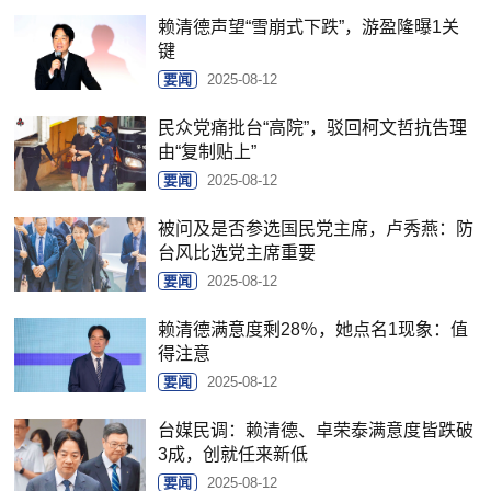
赖清德声望“雪崩式下跌”，游盈隆曝1关
键
要闻
2025-08-12
民众党痛批台“高院”，驳回柯文哲抗告理
由“复制贴上”
要闻
2025-08-12
被问及是否参选国民党主席，卢秀燕：防
台风比选党主席重要
要闻
2025-08-12
赖清德满意度剩28％，她点名1现象：值
得注意
要闻
2025-08-12
台媒民调：赖清德、卓荣泰满意度皆跌破
3成，创就任来新低
要闻
2025-08-12