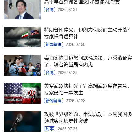
高市早苗感谢各国慰问“独漏赖清德”
台湾
2026-07-31
特朗普刚停火，伊朗为何反而主动开战？
专家揭背后算计
新闻解画
2026-07-30
毒油案陈其迈怒问20%决策，卢秀燕证实
了，曝台湾当局有内鬼
台湾
2026-07-28
美军武器快打光了？高端武器库存告急，
专家最怕一事发生
新闻解画
2026-07-28
攻破世界级难题、申遗成功！本周我国多
领域实现历史性突破
时事
2026-07-26