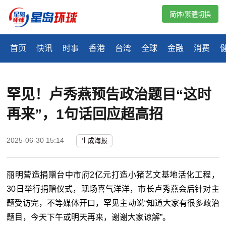
简体/繁體切換
首页
快讯
时事
香港
台湾
全球
金融
消费
罕见！卢秀燕预告政治题目“这时
再来”，1句话回应超高招
2025-06-30 15:14
生成海报
丽明营造捐赠台中市府2亿元打造小猪艺文基地活化工程，
30日举行捐赠仪式，现场喜气洋洋，市长卢秀燕会后针对主
题受访完，不等媒体开口，罕见主动说“知道大家有很多政治
题目，今天下午或明天再来，谢谢大家谅解”。