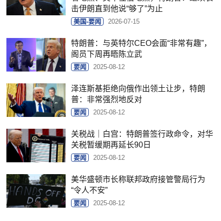
击伊朗直到他说“够了”为止
美国-要闻
2026-07-15
特朗普：与英特尔CEO会面“非常有趣”，
阁员下周再晤陈立武
要闻
2025-08-12
泽连斯基拒绝向俄作出领土让步，特朗
普：非常强烈地反对
要闻
2025-08-12
关税战｜白宫：特朗普签行政命令，对华
关税暂缓期再延长90日
要闻
2025-08-12
美华盛顿市长称联邦政府接管警局行为
“令人不安”
要闻
2025-08-12