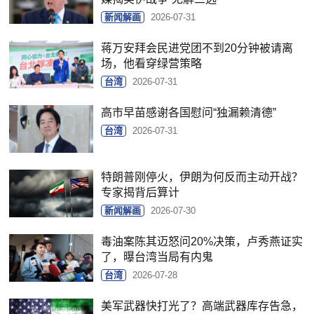
新闻解画
2026-07-31
蒋万安拜会民进党团不到20分钟被请离
场，他看穿绿营策略
台湾
2026-07-31
高市早苗感谢各国慰问“独漏赖清德”
台湾
2026-07-31
特朗普刚停火，伊朗为何反而主动开战？
专家揭背后算计
新闻解画
2026-07-30
毒油案陈其迈怒问20%决策，卢秀燕证实
了，曝台湾当局有内鬼
台湾
2026-07-28
美军武器快打光了？高端武器库存告急，