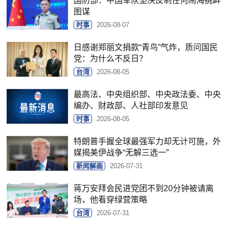
国防部：中国军队坚决反制任何闹海挑衅
图谋
时事
2026-08-07
日感谢郑丽文捐款“青鸟”气炸，质问国民
党：为什么不反日？
台湾
2026-08-05
最高法、中央组织部、中央政法委、中央
编办、财政部、人社部印发意见
时事
2026-08-05
特朗普手握全球最强军力却无计可施，外
媒揭美伊战争“无解三选一”
新闻解画
2026-07-31
蒋万安拜会民进党团不到20分钟被请离
场，他看穿绿营策略
台湾
2026-07-31