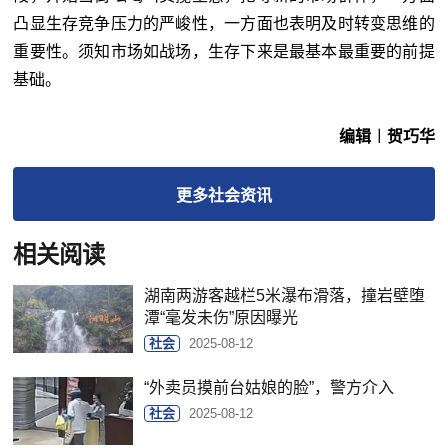
凸显生存竞争压力的严峻性，一方面也表明及时转变思维的
重要性。须知市场如战场，生存下来是最基本最重要的前提
基础。
编辑︱贺巧华
更多
社会
资讯
相关阅读
湖南两游客越栏5米瀑布滑落，撞岩壁堕
潭“毫发未伤”原因曝光
社会
2025-08-12
“外卖员摸前台姑娘的脸”，警方介入
社会
2025-08-12