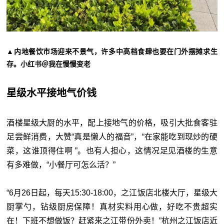
▲内地餐饮市场迎来不景气，许多中高档食肆也要在门外摆摊求生
存。小红书＠我在慢慢变老
星级水平接地气价钱
酒楼星级大厨的水平，配上接地气的价格，吸引大批食客驻
足尝鲜消费，大赞“真是懒人的福音”，“在家能吃到现炒的硬
菜，这谁顶得住啊 ”。也有人担心，这情况足见酒楼的生意
有多难做，“小餐厅可怎么活？”
“6月26日起，每天15:30-18:00，之江饭店北楼大厅，星级大
厨掌勺，钻级厨房保障！真材实料用心做，好吃不贵超实
在！下班不想做饭？赶紧来之江带份外卖！”杭州之江饭店近