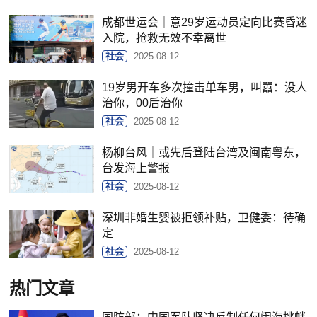
成都世运会｜意29岁运动员定向比赛昏迷
入院，抢救无效不幸离世
社会
2025-08-12
19岁男开车多次撞击单车男，叫嚣：没人
治你，00后治你
社会
2025-08-12
杨柳台风｜或先后登陆台湾及闽南粤东，
台发海上警报
社会
2025-08-12
深圳非婚生婴被拒领补贴，卫健委：待确
定
社会
2025-08-12
热门文章