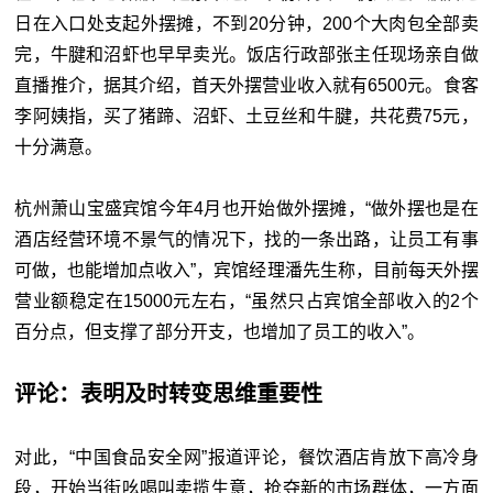
日在入口处支起外摆摊，不到20分钟，200个大肉包全部卖
完，牛腱和沼虾也早早卖光。饭店行政部张主任现场亲自做
直播推介，据其介绍，首天外摆营业收入就有6500元。食客
李阿姨指，买了猪蹄、沼虾、土豆丝和牛腱，共花费75元，
十分满意。
杭州萧山宝盛宾馆今年4月也开始做外摆摊，“做外摆也是在
酒店经营环境不景气的情况下，找的一条出路，让员工有事
可做，也能增加点收入”，宾馆经理潘先生称，目前每天外摆
营业额稳定在15000元左右，“虽然只占宾馆全部收入的2个
百分点，但支撑了部分开支，也增加了员工的收入”。
评论：表明及时转变思维重要性
对此，“中国食品安全网”报道评论，餐饮酒店肯放下高冷身
段，开始当街吆喝叫卖揽生意，抢夺新的市场群体，一方面