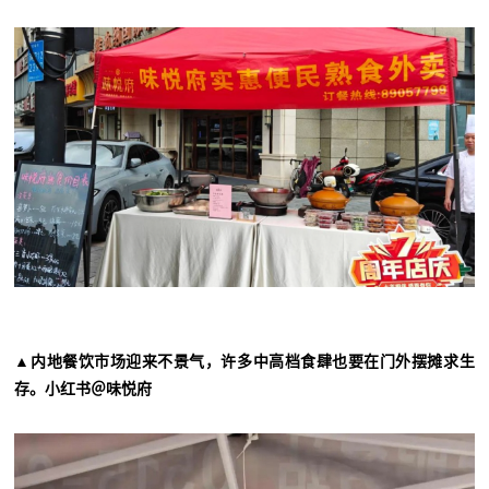
▲内地餐饮市场迎来不景气，许多中高档食肆也要在门外摆摊求生
存。小红书＠味悦府