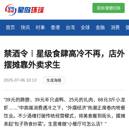
简体/繁體切換
首页
快讯
时事
香港
台湾
全球
金融
消费
禁酒令︱星级食肆高冷不再，店外
摆摊靠外卖求生
2025-07-06 10:13
生成海报
“39元的蹄膀、39元半只卤鸭、25元的扎肉、68元3斤小龙
虾……”中高端消费遇冷之下，“外摆经济”热潮正席卷内地餐
饮业。不少酒楼打破传统经营模式，将美食搬到街头，摆摊
卖起“包子熟食炒菜”。生意难做“小餐厅可怎么活？”