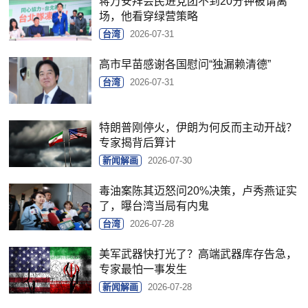
蒋万安拜会民进党团不到20分钟被请离
场，他看穿绿营策略
台湾
2026-07-31
高市早苗感谢各国慰问“独漏赖清德”
台湾
2026-07-31
特朗普刚停火，伊朗为何反而主动开战？
专家揭背后算计
新闻解画
2026-07-30
毒油案陈其迈怒问20%决策，卢秀燕证实
了，曝台湾当局有内鬼
台湾
2026-07-28
美军武器快打光了？高端武器库存告急，
专家最怕一事发生
新闻解画
2026-07-28