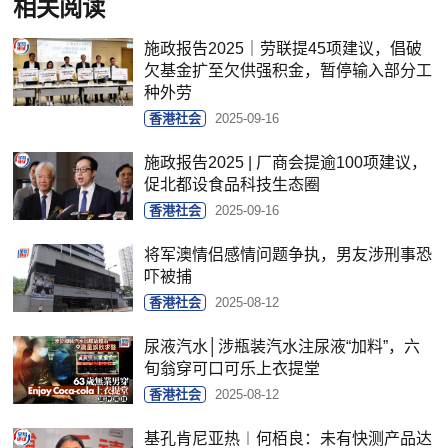
相关阅读
施政报告2025｜劳联提45项建议，倡破
欠基金扩至欠供强积金，暂停输入部分工
种外劳
香港社会
2025-09-16
施政报告2025 | 厂商会提逾100项建议，
促北都设食品科技生态圈
香港社会
2025-09-16
将军澳情侣感情问题争执，男友涉刑事恐
吓被捕
香港社会
2025-08-12
尿液汽水│涉瓶装汽水注尿液“加料”，六
旬翁穿可口可乐上衣提堂
香港社会
2025-08-12
基孔肯尼亚热︱何栢良：未有快测产品达