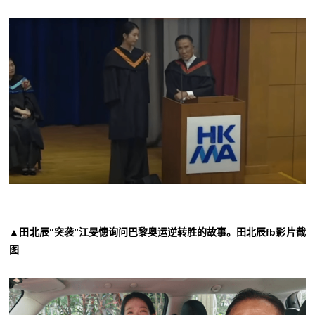
▲田北辰“突袭”江旻憓询问巴黎奥运逆转胜的故事。田北辰fb影片截
图