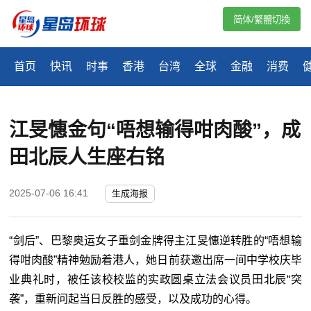
简体/繁體切換
首页
快讯
时事
香港
台湾
全球
金融
消费
江旻憓金句“唔想输得咁肉酸”，成
田北辰人生座右铭
2025-07-06 16:41
生成海报
“剑后”、巴黎奥运女子重剑金牌得主江旻憓逆转胜的“唔想输
得咁肉酸”精神勉励着港人，她日前获邀出席一间中学校庆毕
业典礼时，被任该校校监的实政圆桌立法会议员田北辰“突
袭”，重新问起当日反胜的感受，以及成功的心得。