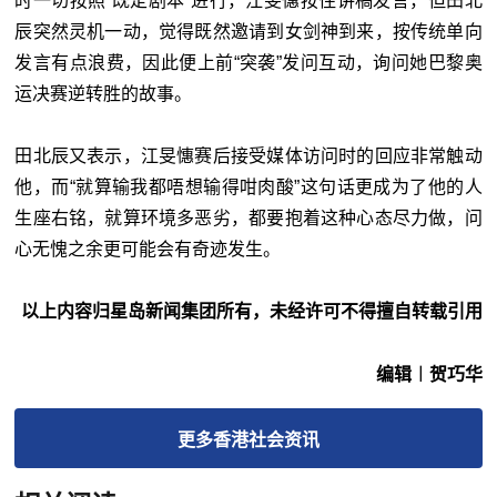
时一切按照“既定剧本”进行，江旻憓按住讲稿发言，但田北
辰突然灵机一动，觉得既然邀请到女剑神到来，按传统单向
发言有点浪费，因此便上前“突袭”发问互动，询问她巴黎奥
运决赛逆转胜的故事。
田北辰又表示，江旻憓赛后接受媒体访问时的回应非常触动
他，而“就算输我都唔想输得咁肉酸”这句话更成为了他的人
生座右铭，就算环境多恶劣，都要抱着这种心态尽力做，问
心无愧之余更可能会有奇迹发生。
以上内容归星岛新闻集团所有，未经许可不得擅自转载引用
编辑︱贺巧华
更多
香港社会
资讯