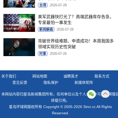
台湾
2026-07-28
美军武器快打光了？高端武器库存告急，
专家最怕一事发生
新闻解画
2026-07-28
攻破世界级难题、申遗成功！本周我国多
领域实现历史性突破
时事
2026-07-26
关于我们
网站地图
诚聘英才
联系方式
意见反馈
隐私保护
新媒体矩阵
本网站内容归星岛新闻集团所有，任何单位以及个人未经许可，不得擅
返回
转载引用。
顶部
星岛环球网版权所有 Copyright © 2005-2026 Stnn.cc All Rights
Reserved.