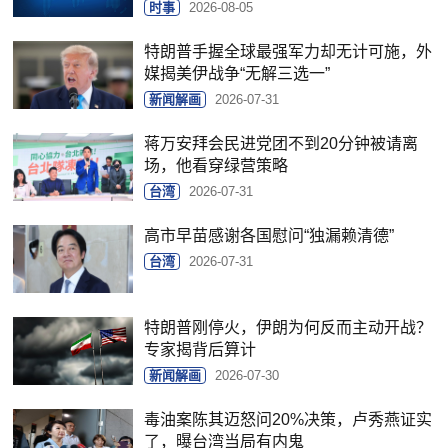
时事
2026-08-05
特朗普手握全球最强军力却无计可施，外
媒揭美伊战争“无解三选一”
新闻解画
2026-07-31
蒋万安拜会民进党团不到20分钟被请离
场，他看穿绿营策略
台湾
2026-07-31
高市早苗感谢各国慰问“独漏赖清德”
台湾
2026-07-31
特朗普刚停火，伊朗为何反而主动开战？
专家揭背后算计
新闻解画
2026-07-30
毒油案陈其迈怒问20%决策，卢秀燕证实
了，曝台湾当局有内鬼