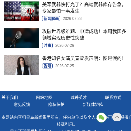
美军武器快打光了？高端武器库存告急，
专家最怕一事发生
新闻解画
2026-07-28
攻破世界级难题、申遗成功！本周我国多
领域实现历史性突破
时事
2026-07-26
香港知名女演员宣萱发声明：图是假的！
香港
2026-07-25
关于我们
网站地图
诚聘英才
联系方式
意见反馈
隐私保护
新媒体矩阵
本网站内容归星岛新闻集团所有，任何单位以及个人未经许可，不得擅
返回
转载引用。