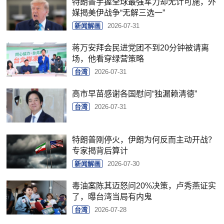
特朗普手握全球最强军力却无计可施，外
媒揭美伊战争“无解三选一”
新闻解画
2026-07-31
蒋万安拜会民进党团不到20分钟被请离
场，他看穿绿营策略
台湾
2026-07-31
高市早苗感谢各国慰问“独漏赖清德”
台湾
2026-07-31
特朗普刚停火，伊朗为何反而主动开战？
专家揭背后算计
新闻解画
2026-07-30
毒油案陈其迈怒问20%决策，卢秀燕证实
了，曝台湾当局有内鬼
台湾
2026-07-28