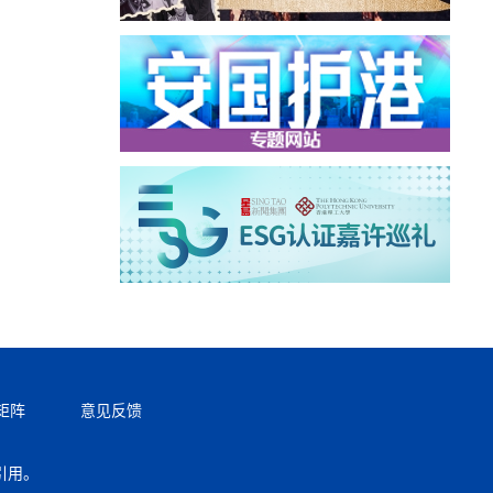
矩阵
意见反馈
引用。
返回顶部