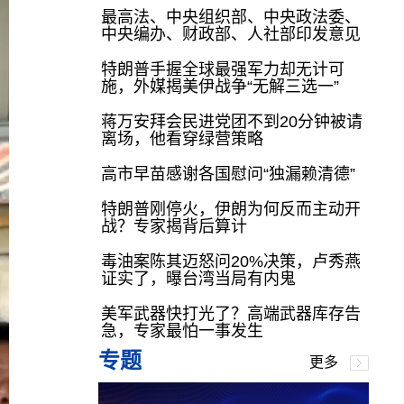
最高法、中央组织部、中央政法委、
中央编办、财政部、人社部印发意见
特朗普手握全球最强军力却无计可
施，外媒揭美伊战争“无解三选一”
蒋万安拜会民进党团不到20分钟被请
离场，他看穿绿营策略
高市早苗感谢各国慰问“独漏赖清德”
特朗普刚停火，伊朗为何反而主动开
战？专家揭背后算计
毒油案陈其迈怒问20%决策，卢秀燕
证实了，曝台湾当局有内鬼
美军武器快打光了？高端武器库存告
急，专家最怕一事发生
专题
更多