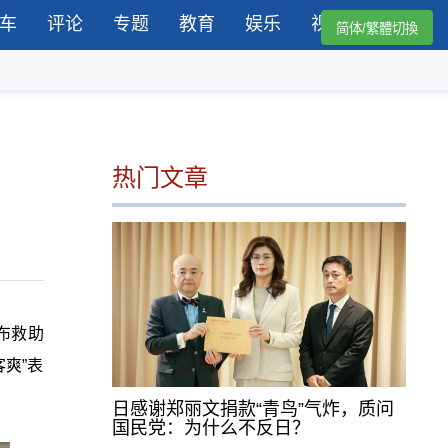
车
评论
专题
教育
娱乐
视频
简体/繁體切換
热门文章
布救助
爽”表
日感谢郑丽文捐款“青鸟”气炸，质问
国民党：为什么不反日？