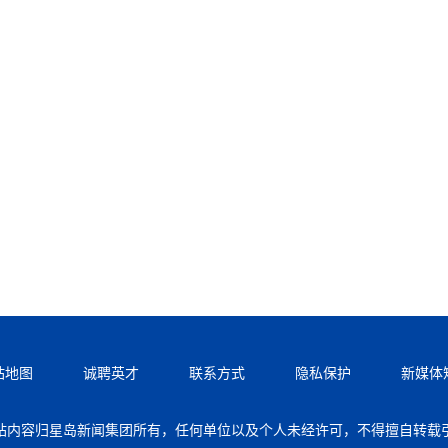
站地图
诚聘英才
联系方式
隐私保护
新媒体
站内容归星岛新闻集团所有，任何单位以及个人未经许可，不得擅自转载