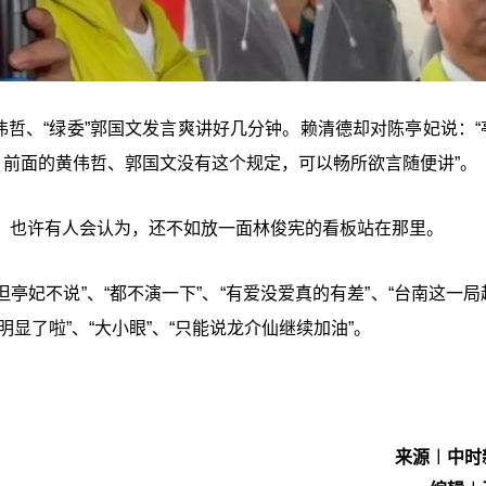
伟哲、“绿委”郭国文发言爽讲好几分钟。赖清德却对陈亭妃说：“
，前面的黄伟哲、郭国文没有这个规定，可以畅所欲言随便讲”。
，也许有人会认为，还不如放一面林俊宪的看板站在那里。
但亭妃不说”、“都不演一下”、“有爱没爱真的有差”、“台南这一
明显了啦”、“大小眼”、“只能说龙介仙继续加油”。
来源︱中时