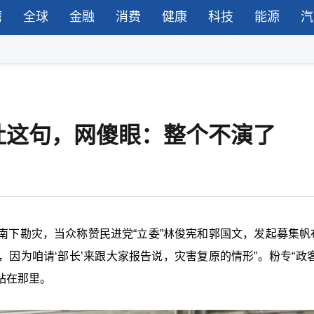
湾
全球
金融
消费
健康
科技
能源
汽
吐这句，网傻眼：整个不演了
南下勘灾，当众称赞民进党“立委”林俊宪和郭国文，发起募集帆
，因为咱请‘部长’来跟大家报告说，灾害复原的情形”。粉专“政客
站在那里。