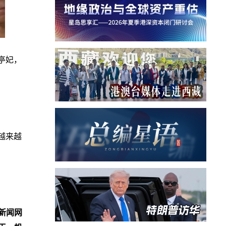
亭妃，
局越来越
新闻网