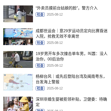
“外卖员摸前台姑娘的脸”，警方介入
社会
2025-08-12
成都世运会｜意29岁运动员定向比赛昏迷
入院，抢救无效不幸离世
社会
2025-08-12
19岁男开车多次撞击单车男，叫嚣：没人
治你，00后治你
社会
2025-08-12
杨柳台风｜或先后登陆台湾及闽南粤东，
台发海上警报
社会
2025-08-12
深圳非婚生婴被拒领补贴，卫健委：待确
定