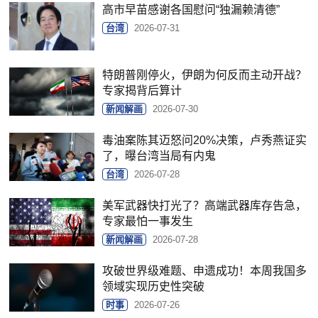
高市早苗感谢各国慰问“独漏赖清德”
台湾
2026-07-31
特朗普刚停火，伊朗为何反而主动开战？
专家揭背后算计
新闻解画
2026-07-30
毒油案陈其迈怒问20%决策，卢秀燕证实
了，曝台湾当局有内鬼
台湾
2026-07-28
美军武器快打光了？高端武器库存告急，
专家最怕一事发生
新闻解画
2026-07-28
攻破世界级难题、申遗成功！本周我国多
领域实现历史性突破
时事
2026-07-26