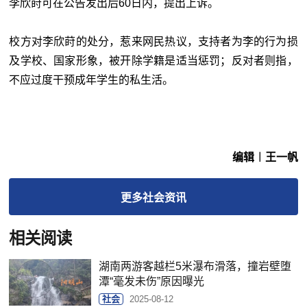
李欣莳可在公告发出后60日内，提出上诉。
校方对李欣莳的处分，惹来网民热议，支持者为李的行为损
及学校、国家形象，被开除学籍是适当惩罚；反对者则指，
不应过度干预成年学生的私生活。
编辑︱王一帆
更多
社会
资讯
相关阅读
湖南两游客越栏5米瀑布滑落，撞岩壁堕
潭“毫发未伤”原因曝光
社会
2025-08-12