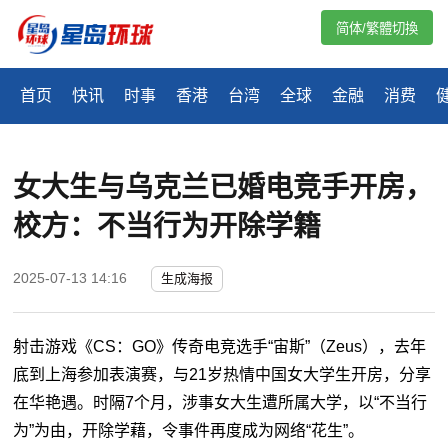
简体/繁體切換
首页
快讯
时事
香港
台湾
全球
金融
消费
女大生与乌克兰已婚电竞手开房，
校方：不当行为开除学籍
2025-07-13 14:16
生成海报
射击游戏《CS：GO》传奇电竞选手“宙斯”（Zeus），去年
底到上海参加表演赛，与21岁热情中国女大学生开房，分享
在华艳遇。时隔7个月，涉事女大生遭所属大学，以“不当行
为”为由，开除学藉，令事件再度成为网络“花生”。