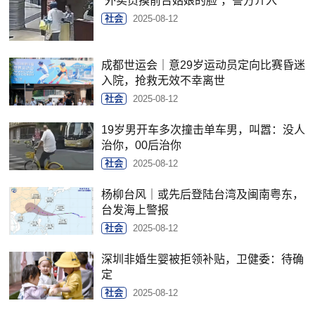
“外卖员摸前台姑娘的脸”，警方介入
社会
2025-08-12
成都世运会｜意29岁运动员定向比赛昏迷
入院，抢救无效不幸离世
社会
2025-08-12
19岁男开车多次撞击单车男，叫嚣：没人
治你，00后治你
社会
2025-08-12
杨柳台风｜或先后登陆台湾及闽南粤东，
台发海上警报
社会
2025-08-12
深圳非婚生婴被拒领补贴，卫健委：待确
定
社会
2025-08-12