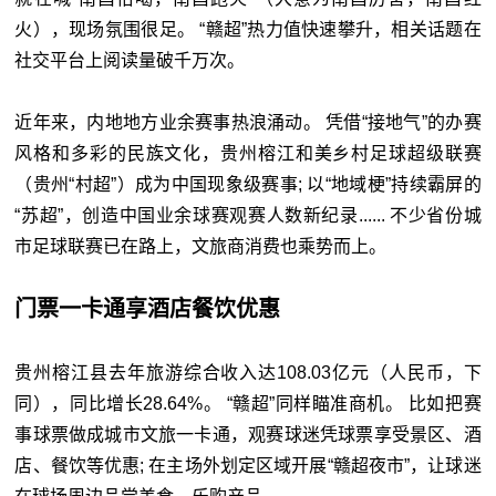
火），现场氛围很足。 “赣超”热力值快速攀升，相关话题在
社交平台上阅读量破千万次。
近年来，内地地方业余赛事热浪涌动。 凭借“接地气”的办赛
风格和多彩的民族文化，贵州榕江和美乡村足球超级联赛
（贵州“村超”）成为中国现象级赛事; 以“地域梗”持续霸屏的
“苏超”，创造中国业余球赛观赛人数新纪录...... 不少省份城
市足球联赛已在路上，文旅商消费也乘势而上。
门票一卡通享酒店餐饮优惠
贵州榕江县去年旅游综合收入达108.03亿元（人民币，下
同），同比增长28.64%。 “赣超”同样瞄准商机。 比如把赛
事球票做成城市文旅一卡通，观赛球迷凭球票享受景区、酒
店、餐饮等优惠; 在主场外划定区域开展“赣超夜市”，让球迷