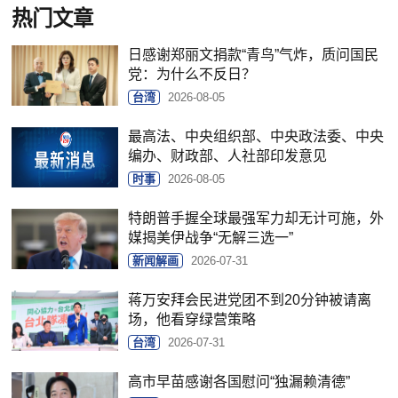
热门文章
日感谢郑丽文捐款“青鸟”气炸，质问国民
党：为什么不反日？
台湾
2026-08-05
最高法、中央组织部、中央政法委、中央
编办、财政部、人社部印发意见
时事
2026-08-05
特朗普手握全球最强军力却无计可施，外
媒揭美伊战争“无解三选一”
新闻解画
2026-07-31
蒋万安拜会民进党团不到20分钟被请离
场，他看穿绿营策略
台湾
2026-07-31
高市早苗感谢各国慰问“独漏赖清德”