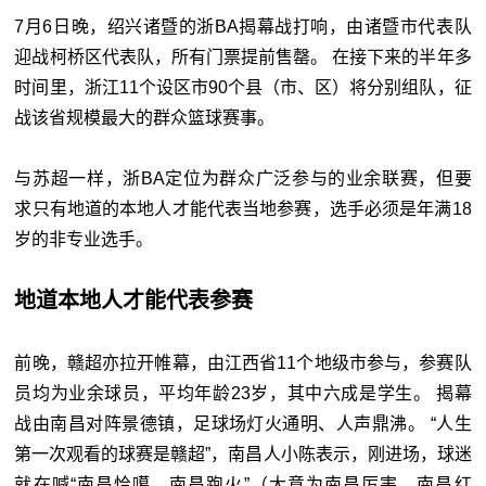
7月6日晚，绍兴诸暨的浙BA揭幕战打响，由诸暨市代表队
迎战柯桥区代表队，所有门票提前售罄。 在接下来的半年多
时间里，浙江11个设区市90个县（市、区）将分别组队，征
战该省规模最大的群众篮球赛事。
与苏超一样，浙BA定位为群众广泛参与的业余联赛，但要
求只有地道的本地人才能代表当地参赛，选手必须是年满18
岁的非专业选手。
地道本地人才能代表参赛
前晚，赣超亦拉开帷幕，由江西省11个地级市参与，参赛队
员均为业余球员，平均年龄23岁，其中六成是学生。 揭幕
战由南昌对阵景德镇，足球场灯火通明、人声鼎沸。 “人生
第一次观看的球赛是赣超”，南昌人小陈表示，刚进场，球迷
就在喊“南昌恰噶，南昌跑火”（大意为南昌厉害，南昌红