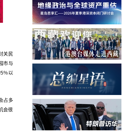
封关民
园市与
5％以
会占多
机会很