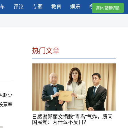
车
评论
专题
教育
娱乐
视频
简体/繁體切換
热门文章
人赵少
投票率
日感谢郑丽文捐款“青鸟”气炸，质问
国民党：为什么不反日？