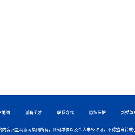
站地图
诚聘英才
联系方式
隐私保护
新媒体
站内容归星岛新闻集团所有，任何单位以及个人未经许可，不得擅自转载