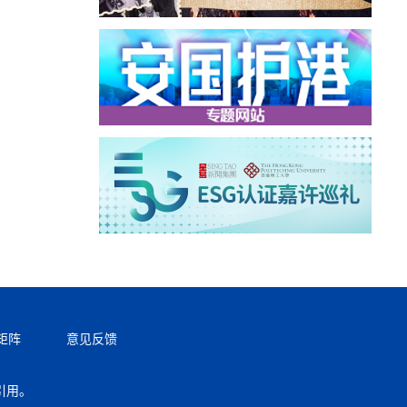
矩阵
意见反馈
引用。
返回顶部