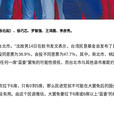
其余右起）、徐巧芯、罗智强、王鸿薇、李彦秀。
北市。”
沈
政男14日在脸书发文表示，台湾民意基金会发布了
同意票为36.9％，会投不同意票为47.7％，其中，新北市、桃
任何一席“蓝委”罢免的可能性很低，而台北市与其他县市差距约
。
一次拉下6席，只有0到5席，那么民进党就不可能在大罢免后的国
有用。由这个民调推估，大罢免要拉下6席或6席以上“蓝委”的