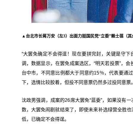
▲台北市长蒋万安（左3）出面力挺国民党“立委”赖士葆（
“大罢免确定不会得逞！现在要拼完封，关键是守下台
调，数据显示，在罢免成案选区，“明天若投票”，会投
台中市，不同意比例都大于同意约15％，代表要通过
下，选情比较胶着，但投不同意票仍然多过投同意票
沈政男强调，成案的26席大罢免“蓝委”，如果没有
数，大罢免闹剧就结束了，即使未来补选绿营全胜也没
低，已确定不会得逞。