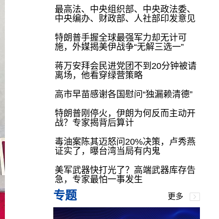
最高法、中央组织部、中央政法委、
中央编办、财政部、人社部印发意见
特朗普手握全球最强军力却无计可
施，外媒揭美伊战争“无解三选一”
蒋万安拜会民进党团不到20分钟被请
离场，他看穿绿营策略
高市早苗感谢各国慰问“独漏赖清德”
特朗普刚停火，伊朗为何反而主动开
战？专家揭背后算计
毒油案陈其迈怒问20%决策，卢秀燕
证实了，曝台湾当局有内鬼
美军武器快打光了？高端武器库存告
急，专家最怕一事发生
专题
更多