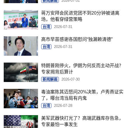
新闻解画
2026-07-31
蒋万安拜会民进党团不到20分钟被请离
场，他看穿绿营策略
台湾
2026-07-31
高市早苗感谢各国慰问“独漏赖清德”
台湾
2026-07-31
特朗普刚停火，伊朗为何反而主动开战？
专家揭背后算计
新闻解画
2026-07-30
毒油案陈其迈怒问20%决策，卢秀燕证实
了，曝台湾当局有内鬼
台湾
2026-07-28
美军武器快打光了？高端武器库存告急，
专家最怕一事发生