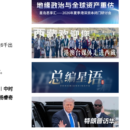
6千出
”。
︱中时
杨睿奇