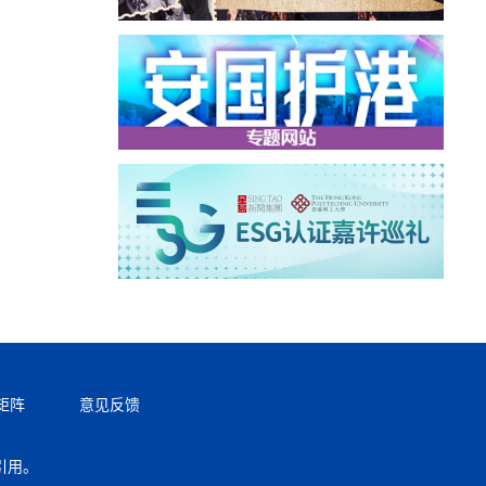
矩阵
意见反馈
引用。
返回顶部