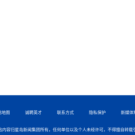
站地图
诚聘英才
联系方式
隐私保护
新媒体
站内容归星岛新闻集团所有，任何单位以及个人未经许可，不得擅自转载