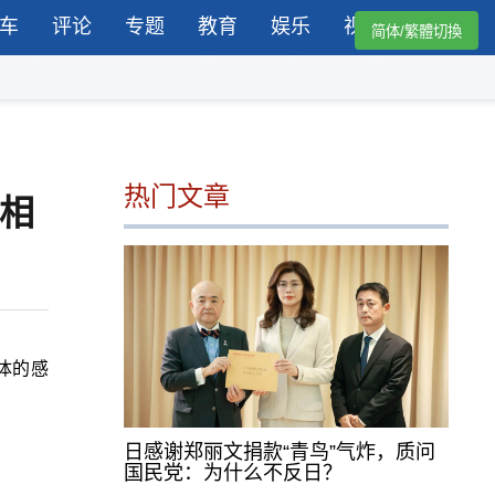
车
评论
专题
教育
娱乐
视频
简体/繁體切換
热门文章
相
体的感
日感谢郑丽文捐款“青鸟”气炸，质问
国民党：为什么不反日？