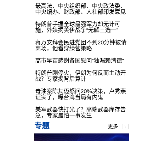
最高法、中央组织部、中央政法委、
中央编办、财政部、人社部印发意见
特朗普手握全球最强军力却无计可
施，外媒揭美伊战争“无解三选一”
蒋万安拜会民进党团不到20分钟被请
离场，他看穿绿营策略
高市早苗感谢各国慰问“独漏赖清德”
特朗普刚停火，伊朗为何反而主动开
战？专家揭背后算计
毒油案陈其迈怒问20%决策，卢秀燕
证实了，曝台湾当局有内鬼
美军武器快打光了？高端武器库存告
急，专家最怕一事发生
专题
更多