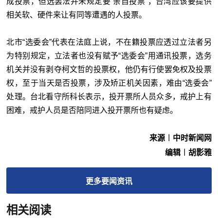
成投票，但选罢法并未规定要“亲自投票”，台湾应该要提供
相关软、硬件来让有同等遭遇的人投票。
北市“选委会”代表在法庭上说，不在籍投票应透过立法者另
为特别规定，立法者也没有赋予“选委会”用通讯投票，选务
机关并没有剥夺柯文哲的投票权，他仍有行使罢免权及投票
权，至于当天是否投票，涉及矫正机关因素，难由“选委会”
处理。台北看守所科长表示，投开票所人员众多，戒护上有
困难，戒护人员是否陪同进入投开票所也有疑虑。
来源︱中时新闻网
编辑︱胡影雅
更多
要闻
资讯
相关阅读