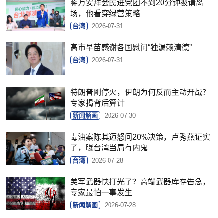
蒋万安拜会民进党团不到20分钟被请离
场，他看穿绿营策略
台湾
2026-07-31
高市早苗感谢各国慰问“独漏赖清德”
台湾
2026-07-31
特朗普刚停火，伊朗为何反而主动开战？
专家揭背后算计
新闻解画
2026-07-30
毒油案陈其迈怒问20%决策，卢秀燕证实
了，曝台湾当局有内鬼
台湾
2026-07-28
美军武器快打光了？高端武器库存告急，
专家最怕一事发生
新闻解画
2026-07-28