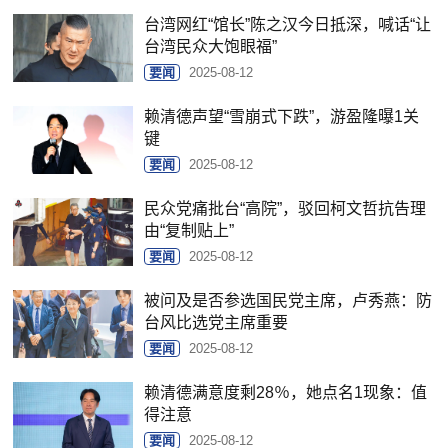
台湾网红“馆长”陈之汉今日抵深，喊话“让
台湾民众大饱眼福”
要闻
2025-08-12
赖清德声望“雪崩式下跌”，游盈隆曝1关
键
要闻
2025-08-12
民众党痛批台“高院”，驳回柯文哲抗告理
由“复制贴上”
要闻
2025-08-12
被问及是否参选国民党主席，卢秀燕：防
台风比选党主席重要
要闻
2025-08-12
赖清德满意度剩28％，她点名1现象：值
得注意
要闻
2025-08-12