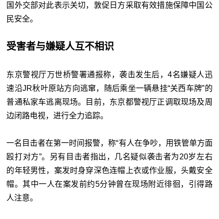
国外交部对此表示关切，敦促日方采取有效措施保障中国公
民安全。
受害者与嫌疑人互不相识
东京警视厅万世桥警署通报称，袭击发生后，4名嫌疑人迅
速沿JR秋叶原站方向逃窜，随后乘坐一辆悬挂“关西车牌”的
普通私家车逃离现场。目前，东京都警视厅正调取现场及周
边闭路电视，进行全力追踪。
一名目击者在第一时间报警，称“有人在争吵，用铁管单方面
殴打对方”。另有目击者指出，几名疑似袭击者为20岁左右
的年轻男性，案发时身穿深色连帽上衣或作业服，头戴安全
帽。其中一人在案发前约5分钟曾在现场附近徘徊，引得路
人注意。