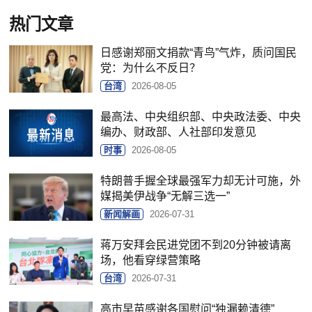
热门文章
日感谢郑丽文捐款“青鸟”气炸，质问国民
党：为什么不反日？
台湾
2026-08-05
最高法、中央组织部、中央政法委、中央
编办、财政部、人社部印发意见
时事
2026-08-05
特朗普手握全球最强军力却无计可施，外
媒揭美伊战争“无解三选一”
新闻解画
2026-07-31
蒋万安拜会民进党团不到20分钟被请离
场，他看穿绿营策略
台湾
2026-07-31
高市早苗感谢各国慰问“独漏赖清德”