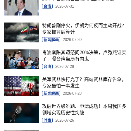
台湾
2026-07-31
特朗普刚停火，伊朗为何反而主动开战？
专家揭背后算计
新闻解画
2026-07-30
毒油案陈其迈怒问20%决策，卢秀燕证实
了，曝台湾当局有内鬼
台湾
2026-07-28
美军武器快打光了？高端武器库存告急，
专家最怕一事发生
新闻解画
2026-07-28
攻破世界级难题、申遗成功！本周我国多
领域实现历史性突破
时事
2026-07-26