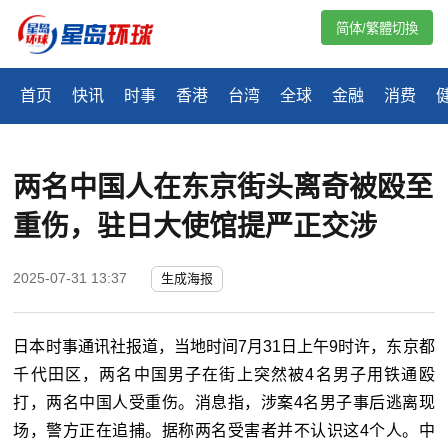
简体/繁體切換
首页
快讯
时事
香港
台湾
全球
金融
消费
两名中国人在东京街头离奇被殴至
重伤，驻日大使馆提严正交涉
2025-07-31 13:37
生成海报
日本时事通讯社报道，当地时间
7
月
31
日上午
9
时许，东京都
千代田区，两名中国男子在街上突然被
4
名男子用铁通殴
打，两名中国人受重伤。消息指，涉案
4
名男子事后逃离现
场，警方正在追捕。据称两名受害者并不认识这
4
个人。中