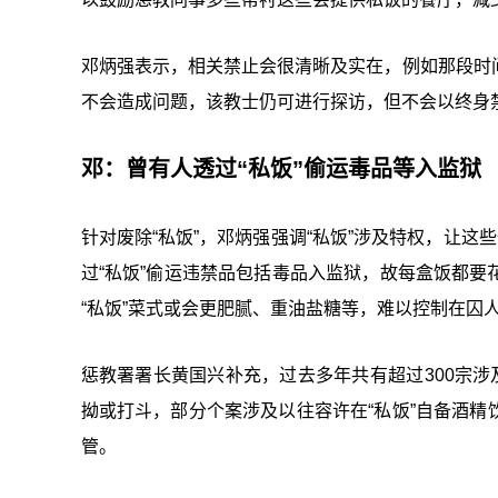
邓炳强表示，相关禁止会很清晰及实在，例如那段时
不会造成问题，该教士仍可进行探访，但不会以终身
邓：曾有人透过“私饭”偷运毒品等入监狱
针对废除“私饭”，邓炳强强调“私饭”涉及特权，让这
过“私饭”偷运违禁品包括毒品入监狱，故每盒饭都
“私饭”菜式或会更肥腻、重油盐糖等，难以控制在囚
惩教署署长黄国兴补充，过去多年共有超过300宗涉
拗或打斗，部分个案涉及以往容许在“私饭”自备酒
管。