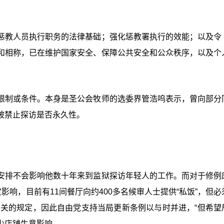
惩教人员执行职务的法律基础；强化惩教署执行的效能；以及令
和相称，已在维护国家安全、保障公共安全和公众秩序，以及个
限制或条件。本身是圣公会牧师的选委界管浩呜表示，曾向部分
被禁止探访是否永久性。
安排不会影响他数十年来到监狱探访年轻人的工作。而对于修例
影响，目前有11间餐厅向约400多名候审人士提供“私饭”，但必
相关的规定，因此自由党支持当局更新条例以与时并进，“但希望
少店铺生意影响。