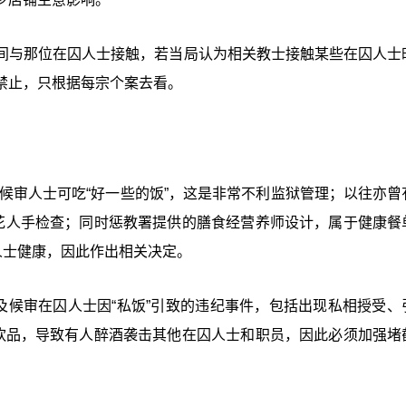
间与那位在囚人士接触，若当局认为相关教士接触某些在囚人士
禁止，只根据每宗个案去看。
些候审人士可吃“好一些的饭”，这是非常不利监狱管理；以往亦曾
要花人手检查；同时惩教署提供的膳食经营养师设计，属于健康餐
人士健康，因此作出相关决定。
及候审在囚人士因“私饭”引致的违纪事件，包括出现私相授受、
精饮品，导致有人醉酒袭击其他在囚人士和职员，因此必须加强堵