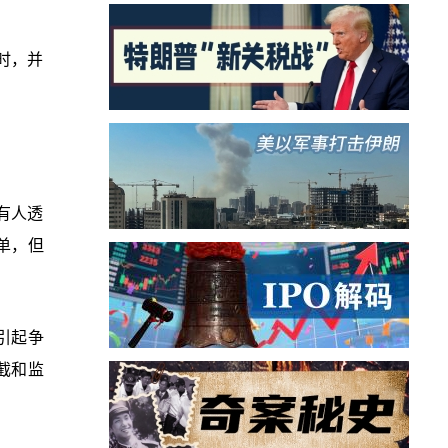
时，并
有人透
单，但
引起争
截和监