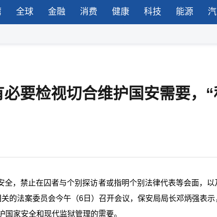
湾
全球
金融
消费
健康
科技
能源
汽
有必要检视切合维护国安需要，“
安全，禁止在囚者与个别探访者或指明个别法律代表等会面，以
相关的法案委员会今午（
6
日）召开会议，保安局局长邓炳强表示
护国家安全和现代监狱管理的需要。