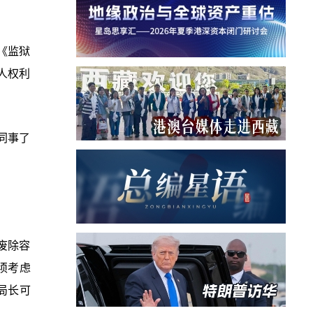
《监狱
人权利
同事了
废除容
须考虑
局长可