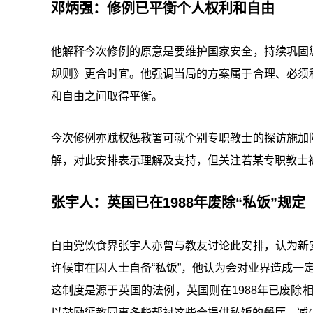
邓炳强：修例已平衡个人权利和自由
他解释今次修例的原意是要维护国家安全，持续巩固
规则》更合时宜。他强调当局的方案属于合理、必须
和自由之间取得平衡。
今次修例亦赋权惩教署可就个别专职教士的探访施加
解，对此安排表示理解及支持，但关注若某专职教士
张宇人：英国已在1988年废除“私饭”规定
自由党饮食界张宇人亦曾与教友讨论此安排，认为新
许候审在囚人士自备“私饭”，他认为会对业界造成一定
这制度是源于英国的法例，英国则在1988年已废除
以鼓励惩教同事多些帮衬这些会提供私饭的餐厅，减