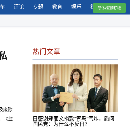
车
评论
专题
教育
娱乐
视频
简体/繁體切換
热门文章
私
及废除
日感谢郑丽文捐款“青鸟”气炸，质问
，《监
国民党：为什么不反日？