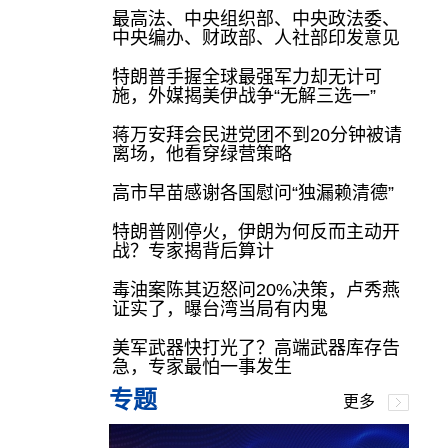
最高法、中央组织部、中央政法委、
中央编办、财政部、人社部印发意见
特朗普手握全球最强军力却无计可
施，外媒揭美伊战争“无解三选一”
蒋万安拜会民进党团不到20分钟被请
离场，他看穿绿营策略
高市早苗感谢各国慰问“独漏赖清德”
特朗普刚停火，伊朗为何反而主动开
战？专家揭背后算计
毒油案陈其迈怒问20%决策，卢秀燕
证实了，曝台湾当局有内鬼
美军武器快打光了？高端武器库存告
急，专家最怕一事发生
专题
更多