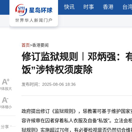
快讯
时事
香港
台
首页
>
香港要闻
修订监狱规则︱邓炳强：
饭”涉特权须废除
发布时间：2025-08-06 18:36
政府提出修订《监狱规则》，惩教署可基于维护国家
容许候审在囚者穿着私人衣服及自备“私饭”。立法会
狱规则》实施超过
70
年，有必要检视是否仍然切合维