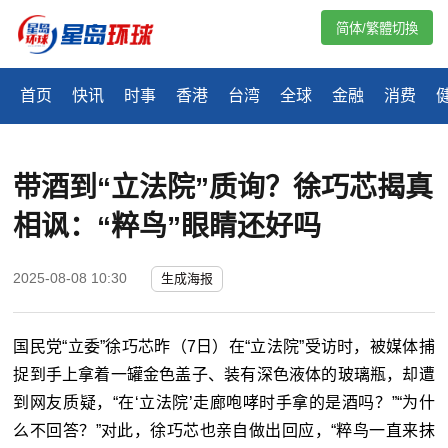
简体/繁體切換
首页
快讯
时事
香港
台湾
全球
金融
消费
带酒到“立法院”质询？徐巧芯揭真
相讽：“粹鸟”眼睛还好吗
2025-08-08 10:30
生成海报
国民党“立委”徐巧芯昨（7日）在“立法院”受访时，被媒体捕
捉到手上拿着一罐金色盖子、装有深色液体的玻璃瓶，却遭
到网友质疑，“在‘立法院’走廊咆哮时手拿的是酒吗？”“为什
么不回答？”对此，徐巧芯也亲自做出回应，“粹鸟一直来抹