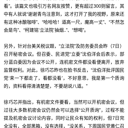
看”。该篇文也吸引万名网友按赞，更有超过300则留言，其
中有人就说“谢谢青鸟注意到，这才打开了我的视野，原来还
有这种冰酿咖啡”、“哈哈哈！道高一尺，魔高一丈”、“不然怎
会是鸟”、“柯建铭‘
立法院
’抽烟
..
”
、“想喝”。
另外，针对台美关税议题，“
立法院”及防务委员会昨（7日）
召开秘密会议。但召委、民进党“立委”沈伯洋会后表示，部
分蓝白委因为会议不公开，连机密文件都没看便离开，放弃
监督权利。对此，徐巧芯昨也在脸书反击，“沈伯洋批评国民
党‘来一下都走了，看都没看’，不好意思，我是第一个质询
的，资料看得清清楚楚，不要胡说八道。”
徐巧芯并指出，有机密文件要看，当然可以开机密会议，但
过往大多数机密会议仍然会可以选择“公开质询”，过程不能
提及机密会议讨论内容，同时让民众有知的权利，但7日完
全没有，全部黑箱，没有选择，“没关系，下周国民党黄仁召