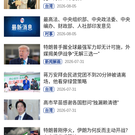
台湾
2026-08-05
最高法、中央组织部、中央政法委、中央
编办、财政部、人社部印发意见
时事
2026-08-05
特朗普手握全球最强军力却无计可施，外
媒揭美伊战争“无解三选一”
新闻解画
2026-07-31
蒋万安拜会民进党团不到20分钟被请离
场，他看穿绿营策略
台湾
2026-07-31
高市早苗感谢各国慰问“独漏赖清德”
台湾
2026-07-31
特朗普刚停火，伊朗为何反而主动开战？