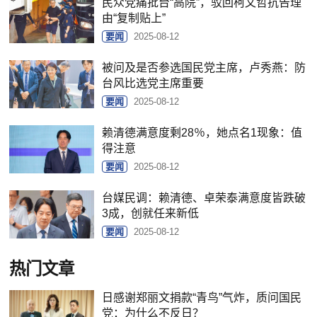
民众党痛批台“高院”，驳回柯文哲抗告理
由“复制贴上”
要闻
2025-08-12
被问及是否参选国民党主席，卢秀燕：防
台风比选党主席重要
要闻
2025-08-12
赖清德满意度剩28％，她点名1现象：值
得注意
要闻
2025-08-12
台媒民调：赖清德、卓荣泰满意度皆跌破
3成，创就任来新低
要闻
2025-08-12
热门文章
日感谢郑丽文捐款“青鸟”气炸，质问国民
党：为什么不反日？