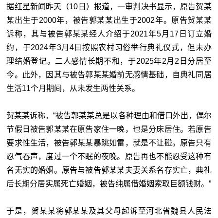
据红星新闻昨天（10日）报道，一审判决书显示，原告贺某
某出生于2000年，被告郭某某出生于2002年。原告贺某某
诉称，其与被告郭某某经人介绍于2021年5月17日订立婚
约，于2024年3月4日按照农村习俗举行典礼仪式，但未办
理结婚登记。二人感情长期不和，于2025年2月2日分居至
今。此外，因其与被告郭某某婚前无感情基础，自典礼同居
生活11个月期间，从未发生两性关系。
贺某某诉称，“被告郭某某总是以各种理由和借口外出，偶尔
节假日被告郭某某在原告家住一晚，也是分床居住。若原告
要求性生活，被告郭某某暴跳如雷，就是不让碰。原告只有
忍气吞声，度过一个不眠的夜晚。原告再也不能忍受这种有
名无实的婚姻。原告与被告郭某某夫妻关系名存实亡，典礼
后长期分居实属死亡婚姻，被告纯属借婚姻索取巨额钱财。”
于是，贺某某将郭某某及其父母起诉至河北省魏县人民法