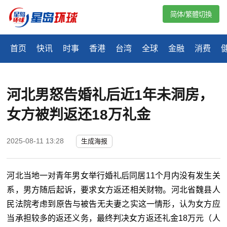
简体/繁體切換
首页
快讯
时事
香港
台湾
全球
金融
消费
河北男怒告婚礼后近1年未洞房，
女方被判返还18万礼金
2025-08-11 13:28
生成海报
河北当地一对青年男女举行婚礼后同居
11
个月内没有发生关
系，男方随后起诉，要求女方返还相关财物。河北省魏县人
民法院考虑到原告与被告无夫妻之实这一情形，认为女方应
当承担较多的返还义务，最终判决女方返还礼金
18
万元（人