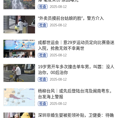
社会
2025-08-12
“外卖员摸前台姑娘的脸”，警方介入
社会
2025-08-12
成都世运会｜意29岁运动员定向比赛昏迷
入院，抢救无效不幸离世
社会
2025-08-12
19岁男开车多次撞击单车男，叫嚣：没人
治你，00后治你
社会
2025-08-12
杨柳台风｜或先后登陆台湾及闽南粤东，
台发海上警报
社会
2025-08-12
深圳非婚生婴被拒领补贴，卫健委：待确