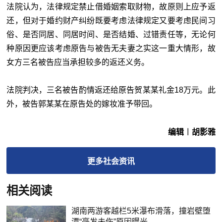
法院认为，法律规定禁止借婚姻索取财物，故原则上应予返
还，但对于婚约财产纠纷既要考虑法律规定又要考虑民间习
俗、是否同居、同居时间、是否结婚、过错责任等，无论何
种原因更应该考虑原告与被告无夫妻之实这一重大情形，故
女方三名被告应当承担较多的返还义务。
法院判决，三名被告酌情返还给原告贺某某礼金18万元。此
外，被告郭某某在原告处的嫁妆准予带回。
编辑︱胡影雅
更多
社会
资讯
相关阅读
湖南两游客越栏5米瀑布滑落，撞岩壁堕
潭“毫发未伤”原因曝光