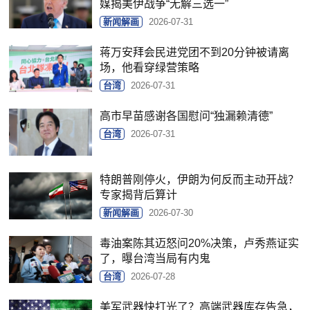
媒揭美伊战争“无解三选一”
新闻解画
2026-07-31
蒋万安拜会民进党团不到20分钟被请离
场，他看穿绿营策略
台湾
2026-07-31
高市早苗感谢各国慰问“独漏赖清德”
台湾
2026-07-31
特朗普刚停火，伊朗为何反而主动开战？
专家揭背后算计
新闻解画
2026-07-30
毒油案陈其迈怒问20%决策，卢秀燕证实
了，曝台湾当局有内鬼
台湾
2026-07-28
美军武器快打光了？高端武器库存告急，