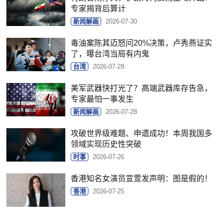
专家揭背后算计
新闻解画
2026-07-30
毒油案陈其迈怒问20%决策，卢秀燕证实
了，曝台湾当局有内鬼
台湾
2026-07-28
美军武器快打光了？高端武器库存告急，
专家最怕一事发生
新闻解画
2026-07-28
攻破世界级难题、申遗成功！本周我国多
领域实现历史性突破
时事
2026-07-26
香港知名女演员宣萱发声明：图是假的！
香港
2026-07-25