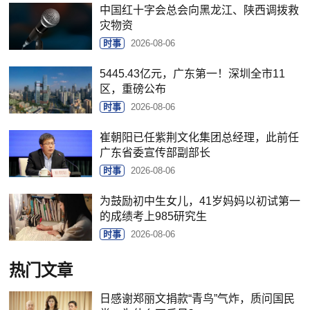
中国红十字会总会向黑龙江、陕西调拨救
灾物资
时事
2026-08-06
5445.43亿元，广东第一！深圳全市11
区，重磅公布
时事
2026-08-06
崔朝阳已任紫荆文化集团总经理，此前任
广东省委宣传部副部长
时事
2026-08-06
为鼓励初中生女儿，41岁妈妈以初试第一
的成绩考上985研究生
时事
2026-08-06
热门文章
日感谢郑丽文捐款“青鸟”气炸，质问国民