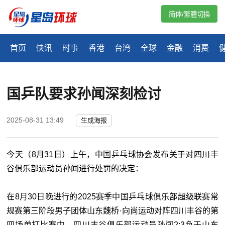
简体/繁體切換
首页
快讯
时事
香港
台湾
全球
金融
消费
国乒队要求孙闻深刻检讨
2025-08-31 13:49
生成海报
今天（8月31日）上午，中国乒乓球协会发布关于对四川丰
谷俱乐部运动员孙闻进行处罚的决定：
在8月30日晚进行的2025赛季中国乒乓球俱乐部超级联赛常
规赛第三阶段男子团体山东魏桥·向尚运动对阵四川丰谷的第
四场单打比赛中，四川丰谷俱乐部运动员孙闻2:3负于山东