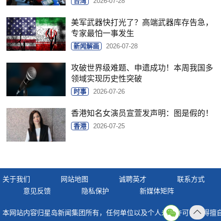
台湾
2026-07-28
美军武器快打光了？高端武器库存告急，
专家最怕一事发生
新闻解画
2026-07-28
攻破世界级难题、申遗成功！本周我国多
领域实现历史性突破
时事
2026-07-26
香港知名女演员宣萱发声明：图是假的！
香港
2026-07-25
关于我们
网站地图
诚聘英才
联系方式
意见反馈
隐私保护
新媒体矩阵
本网站内容归星岛新闻集团所有，任何单位以及个人未经许可，不得擅