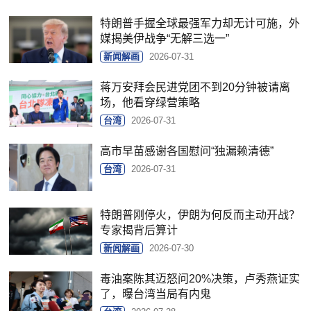
特朗普手握全球最强军力却无计可施，外
媒揭美伊战争“无解三选一”
新闻解画
2026-07-31
蒋万安拜会民进党团不到20分钟被请离
场，他看穿绿营策略
台湾
2026-07-31
高市早苗感谢各国慰问“独漏赖清德”
台湾
2026-07-31
特朗普刚停火，伊朗为何反而主动开战？
专家揭背后算计
新闻解画
2026-07-30
毒油案陈其迈怒问20%决策，卢秀燕证实
了，曝台湾当局有内鬼