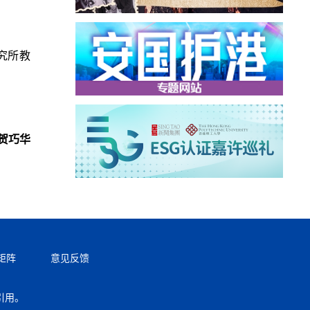
究所教
贺巧华
矩阵
意见反馈
引用。
返回顶部