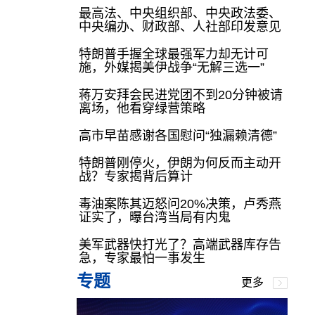
最高法、中央组织部、中央政法委、
中央编办、财政部、人社部印发意见
特朗普手握全球最强军力却无计可
施，外媒揭美伊战争“无解三选一”
蒋万安拜会民进党团不到20分钟被请
离场，他看穿绿营策略
高市早苗感谢各国慰问“独漏赖清德”
特朗普刚停火，伊朗为何反而主动开
战？专家揭背后算计
毒油案陈其迈怒问20%决策，卢秀燕
证实了，曝台湾当局有内鬼
美军武器快打光了？高端武器库存告
急，专家最怕一事发生
专题
更多