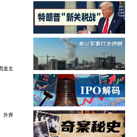
而金主
，外界