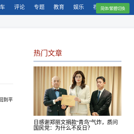
车
评论
专题
教育
娱乐
视频
简体/繁體切換
热门文章
回到平
日感谢郑丽文捐款“青鸟”气炸，质问
国民党：为什么不反日？