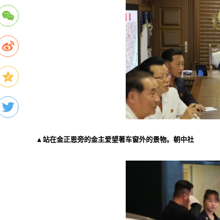
▲站在金正恩旁的金主爱望著车窗外的景物。朝中社