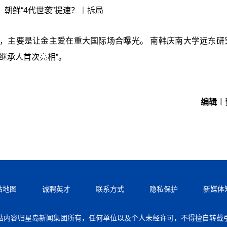
朝鲜“4代世袭”提速？︱拆局
，主要是让金主爱在重大国际场合曝光。 南韩庆南大学远东研
继承人首次亮相”。
编辑︱
站地图
诚聘英才
联系方式
隐私保护
新媒体
站内容归星岛新闻集团所有，任何单位以及个人未经许可，不得擅自转载