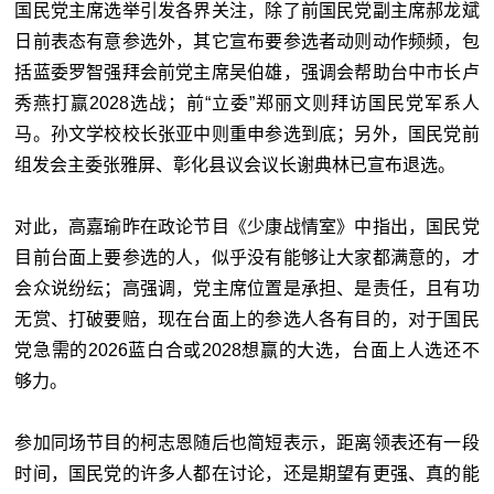
国民党主席选举引发各界关注，除了前国民党副主席郝龙斌
日前表态有意参选外，其它宣布要参选者动则动作频频，包
括蓝委罗智强拜会前党主席吴伯雄，强调会帮助台中市长卢
秀燕打赢2028选战；前“立委”郑丽文则拜访国民党军系人
马。孙文学校校长张亚中则重申参选到底；另外，国民党前
组发会主委张雅屏、彰化县议会议长谢典林已宣布退选。
对此，高嘉瑜昨在政论节目《少康战情室》中指出，国民党
目前台面上要参选的人，似乎没有能够让大家都满意的，才
会众说纷纭；高强调，党主席位置是承担、是责任，且有功
无赏、打破要赔，现在台面上的参选人各有目的，对于国民
党急需的2026蓝白合或2028想赢的大选，台面上人选还不
够力。
参加同场节目的柯志恩随后也简短表示，距离领表还有一段
时间，国民党的许多人都在讨论，还是期望有更强、真的能