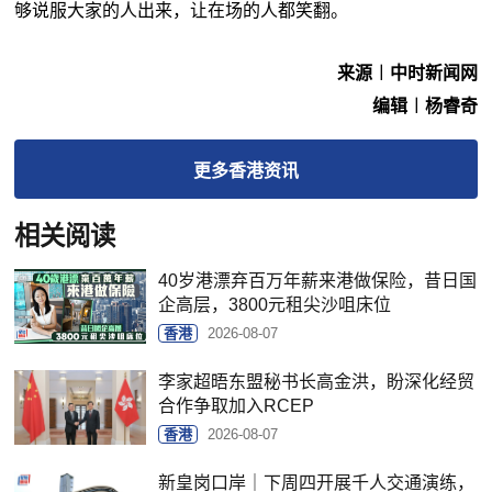
够说服大家的人出来，让在场的人都笑翻。
来源︱中时新闻网
编辑︱杨睿奇
更多
香港
资讯
相关阅读
40岁港漂弃百万年薪来港做保险，昔日国
企高层，3800元租尖沙咀床位
香港
2026-08-07
李家超晤东盟秘书长高金洪，盼深化经贸
合作争取加入RCEP
香港
2026-08-07
新皇岗口岸｜下周四开展千人交通演练，