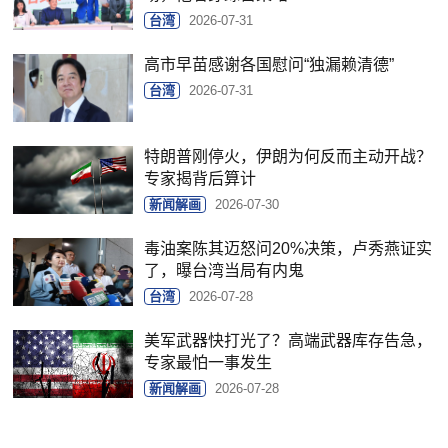
台湾
2026-07-31
高市早苗感谢各国慰问“独漏赖清德”
台湾
2026-07-31
特朗普刚停火，伊朗为何反而主动开战？
专家揭背后算计
新闻解画
2026-07-30
毒油案陈其迈怒问20%决策，卢秀燕证实
了，曝台湾当局有内鬼
台湾
2026-07-28
美军武器快打光了？高端武器库存告急，
专家最怕一事发生
新闻解画
2026-07-28