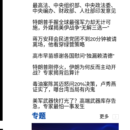
最高法、中央组织部、中央政法委、
中央编办、财政部、人社部印发意见
特朗普手握全球最强军力却无计可
施，外媒揭美伊战争“无解三选一”
蒋万安拜会民进党团不到20分钟被请
离场，他看穿绿营策略
高市早苗感谢各国慰问“独漏赖清德”
特朗普刚停火，伊朗为何反而主动开
战？专家揭背后算计
毒油案陈其迈怒问20%决策，卢秀燕
证实了，曝台湾当局有内鬼
美军武器快打光了？高端武器库存告
急，专家最怕一事发生
专题
更多