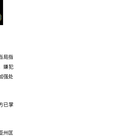
当局指
外，嫌犯
“加强处
方已掌
亚州匡