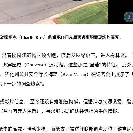
守派活动家柯克（Charlie Kirk）的嫌犯10日从屋顶逃离犯罪现场的画面。
，沿着校园建筑物屋顶奔跑，随后从屋缘跳下，进入树林区。 
穿匡威（Converse）运动鞋，这些都是“显著”的特征。 此
犹他州公共安全厅长梅森（Beau Mason）在记者会上展示了
供下一步的调查线索”。
或影片信息。 至今还没有嫌犯被拘捕，但据消息来源透露，警
元（月71万元人民币），寻求能协助确认并逮捕凶手的情报。
枪击的高威力栓动步枪，而枪支已被送往联邦调查局位于维吉尼