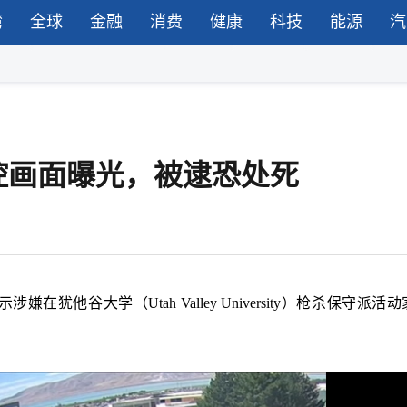
湾
全球
金融
消费
健康
科技
能源
汽
控画面曝光，被逮恐处死
他谷大学（Utah Valley University）枪杀保守派活