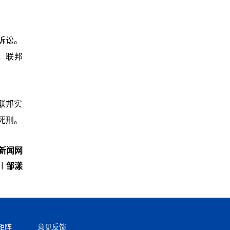
诉讼。
来，联邦
联邦实
死刑。
新闻网
︱邹漾
矩阵
意见反馈