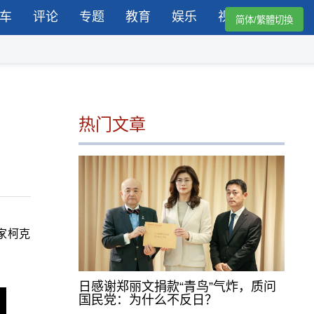
车
评论
专题
教育
娱乐
视频
简体/繁體切換
热门文章
动家柯克
日感谢郑丽文捐款“青鸟”气炸，质问
国民党：为什么不反日？