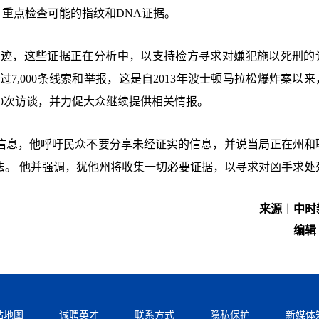
析，重点检查可能的指纹和DNA证据。
印迹，这些证据正在分析中，以支持检方寻求对嫌犯施以死刑的
到超过7,000条线索和举报，这是自2013年波士顿马拉松爆炸案以
00次访谈，并力促大众继续提供相关情报。
误信息，他呼吁民众不要分享未经证实的信息，并说当局正在州和
法。 他并强调，犹他州将收集一切必要证据，以寻求对凶手求处
来源︱中时
编辑
站地图
诚聘英才
联系方式
隐私保护
新媒体