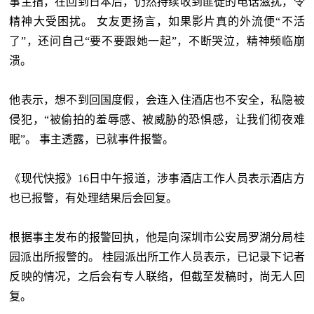
事主指，在回到日本后，仍然持续收到匪徒的电话滋扰，令
精神大受困扰。 女友更扬言，如果影片真的外流便“不活
了”，还问自己“要不要跟她一起”，不断哭泣，精神频临崩
溃。
他表示，想不到回国度假，会连入住酒店也不安全，私隐被
侵犯，“被偷拍的羞辱感、被威胁的恐惧感，让我们彻夜难
眠”。 事主透露，已就事件报警。
《现代快报》16日中午报道，涉事酒店工作人员表示酒店方
也已报警，有处理结果后会回复。
根据事主发布的报警回执，他是向深圳市公安局罗湖分局桂
园派出所报警的。 桂园派出所工作人员表示，已记录下记者
反映的情况，之后会有专人联络，但截至发稿时，尚无人回
复。