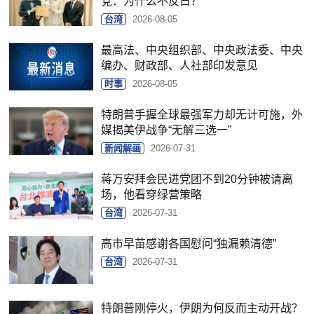
党：为什么不反日？
台湾
2026-08-05
最高法、中央组织部、中央政法委、中央
编办、财政部、人社部印发意见
时事
2026-08-05
特朗普手握全球最强军力却无计可施，外
媒揭美伊战争“无解三选一”
新闻解画
2026-07-31
蒋万安拜会民进党团不到20分钟被请离
场，他看穿绿营策略
台湾
2026-07-31
高市早苗感谢各国慰问“独漏赖清德”
台湾
2026-07-31
特朗普刚停火，伊朗为何反而主动开战？