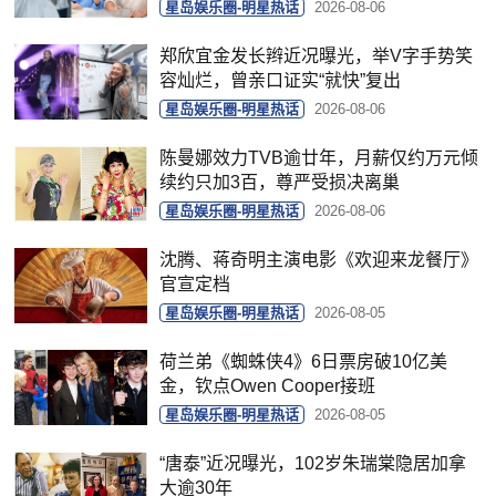
星岛娱乐圈-明星热话
2026-08-06
郑欣宜金发长辫近况曝光，举V字手势笑
容灿烂，曾亲口证实“就快”复出
星岛娱乐圈-明星热话
2026-08-06
陈曼娜效力TVB逾廿年，月薪仅约万元倾
续约只加3百，尊严受损决离巢
星岛娱乐圈-明星热话
2026-08-06
沈腾、蒋奇明主演电影《欢迎来龙餐厅》
官宣定档
星岛娱乐圈-明星热话
2026-08-05
荷兰弟《蜘蛛侠4》6日票房破10亿美
金，钦点Owen Cooper接班
星岛娱乐圈-明星热话
2026-08-05
“唐泰”近况曝光，102岁朱瑞棠隐居加拿
大逾30年