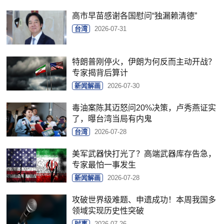
高市早苗感谢各国慰问“独漏赖清德”
台湾
2026-07-31
特朗普刚停火，伊朗为何反而主动开战？
专家揭背后算计
新闻解画
2026-07-30
毒油案陈其迈怒问20%决策，卢秀燕证实
了，曝台湾当局有内鬼
台湾
2026-07-28
美军武器快打光了？高端武器库存告急，
专家最怕一事发生
新闻解画
2026-07-28
攻破世界级难题、申遗成功！本周我国多
领域实现历史性突破
时事
2026-07-26