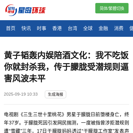
简体/繁體切換
首页
快讯
时事
香港
台湾
全球
金融
消费
黄子韬轰内娱陪酒文化：我不吃饭
你就封杀我，传于朦胧受潜规则逼
害风波未平
2025-09-19 10:33
生成海报
电视剧《三生三世十里桃花》男星于朦胧日前堕楼身亡，终
年37岁。于朦胧死因引发网民揣测，一度被指曾涉拒潜规则
遭“雪藏”三年，17日于朦胧妈妈透过“于朦胧工作室”发表声