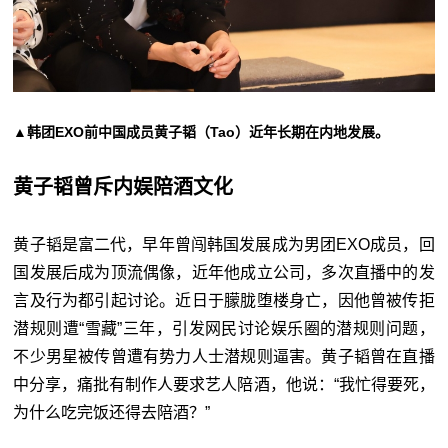
▲韩团EXO前中国成员黄子韬（Tao）近年长期在内地发展。
黄子韬曾斥内娱陪酒文化
黄子韬是富二代，早年曾闯韩国发展成为男团EXO成员，回
国发展后成为顶流偶像，近年他成立公司，多次直播中的发
言及行为都引起讨论。近日于朦胧堕楼身亡，因他曾被传拒
潜规则遭“雪藏”三年，引发网民讨论娱乐圈的潜规则问题，
不少男星被传曾遭有势力人士潜规则逼害。黄子韬曾在直播
中分享，痛批有制作人要求艺人陪酒，他说：“我忙得要死，
为什么吃完饭还得去陪酒？”