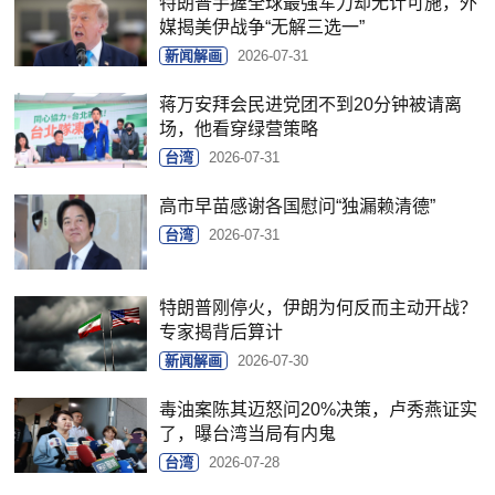
特朗普手握全球最强军力却无计可施，外
媒揭美伊战争“无解三选一”
新闻解画
2026-07-31
蒋万安拜会民进党团不到20分钟被请离
场，他看穿绿营策略
台湾
2026-07-31
高市早苗感谢各国慰问“独漏赖清德”
台湾
2026-07-31
特朗普刚停火，伊朗为何反而主动开战？
专家揭背后算计
新闻解画
2026-07-30
毒油案陈其迈怒问20%决策，卢秀燕证实
了，曝台湾当局有内鬼
台湾
2026-07-28