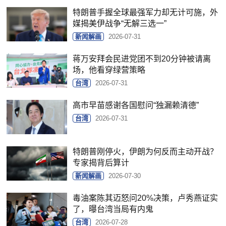
特朗普手握全球最强军力却无计可施，外
媒揭美伊战争“无解三选一”
新闻解画
2026-07-31
蒋万安拜会民进党团不到20分钟被请离
场，他看穿绿营策略
台湾
2026-07-31
高市早苗感谢各国慰问“独漏赖清德”
台湾
2026-07-31
特朗普刚停火，伊朗为何反而主动开战？
专家揭背后算计
新闻解画
2026-07-30
毒油案陈其迈怒问20%决策，卢秀燕证实
了，曝台湾当局有内鬼
台湾
2026-07-28