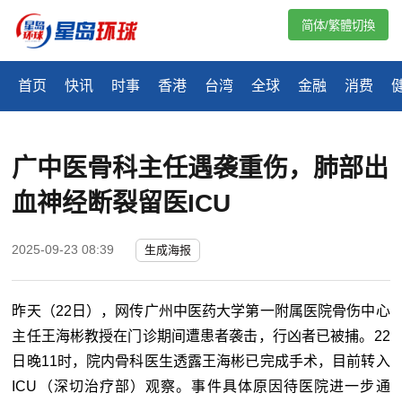
简体/繁體切換
首页
快讯
时事
香港
台湾
全球
金融
消费
广中医骨科主任遇袭重伤，肺部出
血神经断裂留医ICU
2025-09-23 08:39
生成海报
昨天（22日），网传广州中医药大学第一附属医院骨伤中心
主任王海彬教授在门诊期间遭患者袭击，行凶者已被捕。22
日晚11时，院内骨科医生透露王海彬已完成手术，目前转入
ICU（深切治疗部）观察。事件具体原因待医院进一步通