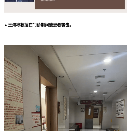
▲王海彬教授在门诊期间遭患者袭击。