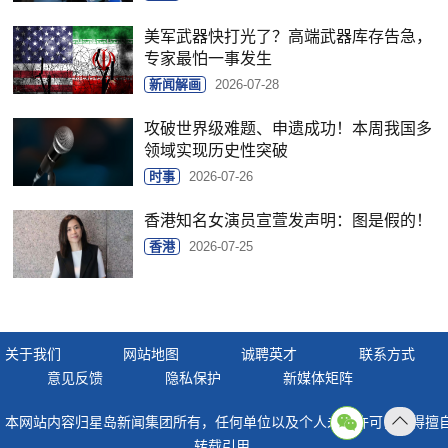
美军武器快打光了？高端武器库存告急，
专家最怕一事发生
新闻解画
2026-07-28
攻破世界级难题、申遗成功！本周我国多
领域实现历史性突破
时事
2026-07-26
香港知名女演员宣萱发声明：图是假的！
香港
2026-07-25
关于我们
网站地图
诚聘英才
联系方式
意见反馈
隐私保护
新媒体矩阵
本网站内容归星岛新闻集团所有，任何单位以及个人未经许可，不得擅
返回
转载引用。