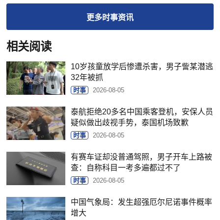
更多
时事
资讯
相关阅读
10岁孩童放学后惨遭杀害，男子訾某潜逃
32年被抓
时事
2026-08-05
泰航拒绝20多名中国乘客登机，安保人员
疑似做出歧视手势，泰国机场致歉
时事
2026-08-05
有赛车证却没普通驾照，男子开车上路被
查：自称科目一考多遍都过不了
时事
2026-08-05
中国气象局：发生超强厄尔尼诺事件概率
增大