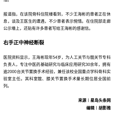
报道指，在该院骨科住院楼看到，不少王海彬的患者正在休
息，谈及王医生的遭遇，不少患者表示惋惜。在住院部走廊
公示墻上，还贴有许多患者写给王海彬的感谢信。
右手正中神经断裂
医院资料显示，王海彬现年54岁，为人工关节与髋关节专科
负责人，专注中医药基础研究与临床应用研究30余年，拥有
逾2000台关节置换手术经验，兼任该校全国重点学科骨科实
验室主任。其科室髋、膝关节置换手术量长期位居全国前
列。
来源︱星岛头条网
编辑︱胡影雅