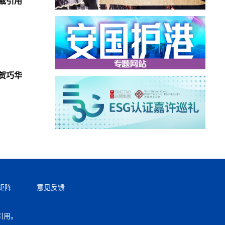
载引用
贺巧华
矩阵
意见反馈
引用。
返回顶部