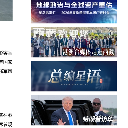
形容香
牢国家
强军风
峯在参
席参观