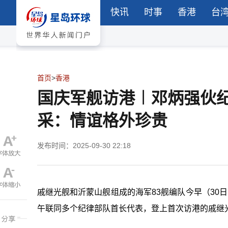
快讯
时事
香港
台
首页
>
香港
国庆军舰访港︱邓炳强伙
采：情谊格外珍贵
发布时间：2025-09-30 22:18
戚继光舰和沂蒙山舰组成的海军83舰编队今早（30
午联同多个纪律部队首长代表，登上首次访港的戚继