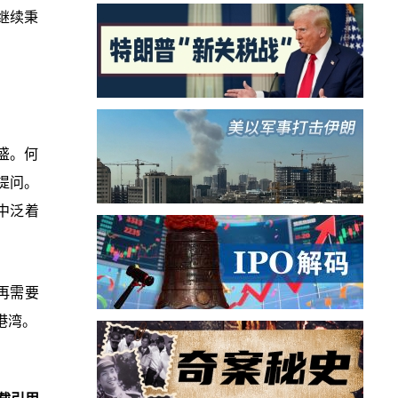
继续秉
盛。何
提问。
中泛着
再需要
港湾。