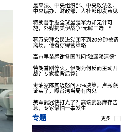
最高法、中央组织部、中央政法委、
中央编办、财政部、人社部印发意见
特朗普手握全球最强军力却无计可
施，外媒揭美伊战争“无解三选一”
蒋万安拜会民进党团不到20分钟被请
离场，他看穿绿营策略
高市早苗感谢各国慰问“独漏赖清德”
特朗普刚停火，伊朗为何反而主动开
战？专家揭背后算计
毒油案陈其迈怒问20%决策，卢秀燕
证实了，曝台湾当局有内鬼
美军武器快打光了？高端武器库存告
急，专家最怕一事发生
专题
更多