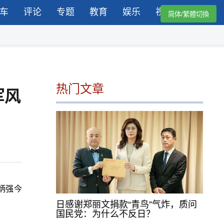
车
评论
专题
教育
娱乐
视频
简体/繁體切換
热门文章
军风
炳强今
日感谢郑丽文捐款“青鸟”气炸，质问
国民党：为什么不反日？