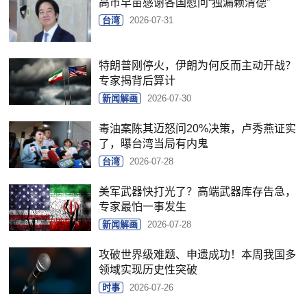
高市早苗感谢各国慰问“独漏赖清德”
台湾
2026-07-31
特朗普刚停火，伊朗为何反而主动开战？
专家揭背后算计
新闻解画
2026-07-30
毒油案陈其迈怒问20%决策，卢秀燕证实
了，曝台湾当局有内鬼
台湾
2026-07-28
美军武器快打光了？高端武器库存告急，
专家最怕一事发生
新闻解画
2026-07-28
攻破世界级难题、申遗成功！本周我国多
领域实现历史性突破
时事
2026-07-26