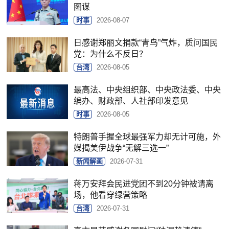
图谋
时事
2026-08-07
日感谢郑丽文捐款“青鸟”气炸，质问国民
党：为什么不反日？
台湾
2026-08-05
最高法、中央组织部、中央政法委、中央
编办、财政部、人社部印发意见
时事
2026-08-05
特朗普手握全球最强军力却无计可施，外
媒揭美伊战争“无解三选一”
新闻解画
2026-07-31
蒋万安拜会民进党团不到20分钟被请离
场，他看穿绿营策略
台湾
2026-07-31