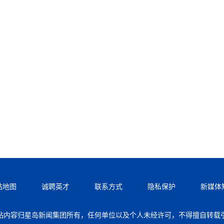
站地图
诚聘英才
联系方式
隐私保护
新媒体
站内容归星岛新闻集团所有，任何单位以及个人未经许可，不得擅自转载