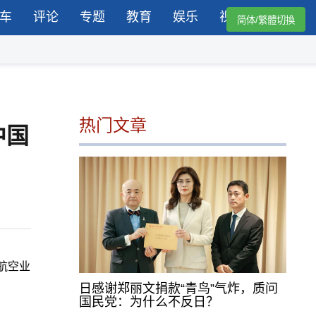
车
评论
专题
教育
娱乐
视频
简体/繁體切換
热门文章
中国
航空业
日感谢郑丽文捐款“青鸟”气炸，质问
国民党：为什么不反日？