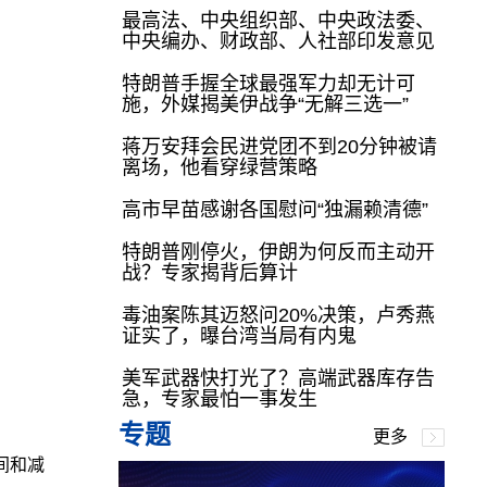
最高法、中央组织部、中央政法委、
中央编办、财政部、人社部印发意见
特朗普手握全球最强军力却无计可
施，外媒揭美伊战争“无解三选一”
蒋万安拜会民进党团不到20分钟被请
离场，他看穿绿营策略
高市早苗感谢各国慰问“独漏赖清德”
特朗普刚停火，伊朗为何反而主动开
战？专家揭背后算计
毒油案陈其迈怒问20%决策，卢秀燕
证实了，曝台湾当局有内鬼
美军武器快打光了？高端武器库存告
急，专家最怕一事发生
专题
更多
间和减