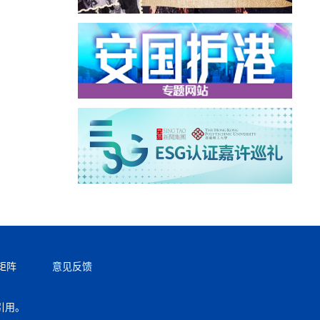
矩阵
意见反馈
引用。
返回顶部