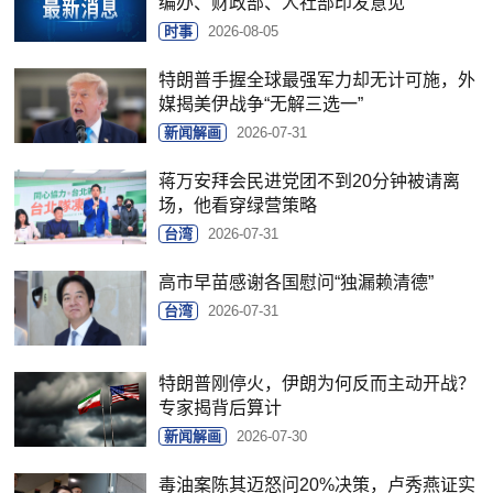
编办、财政部、人社部印发意见
时事
2026-08-05
特朗普手握全球最强军力却无计可施，外
媒揭美伊战争“无解三选一”
新闻解画
2026-07-31
蒋万安拜会民进党团不到20分钟被请离
场，他看穿绿营策略
台湾
2026-07-31
高市早苗感谢各国慰问“独漏赖清德”
台湾
2026-07-31
特朗普刚停火，伊朗为何反而主动开战？
专家揭背后算计
新闻解画
2026-07-30
毒油案陈其迈怒问20%决策，卢秀燕证实