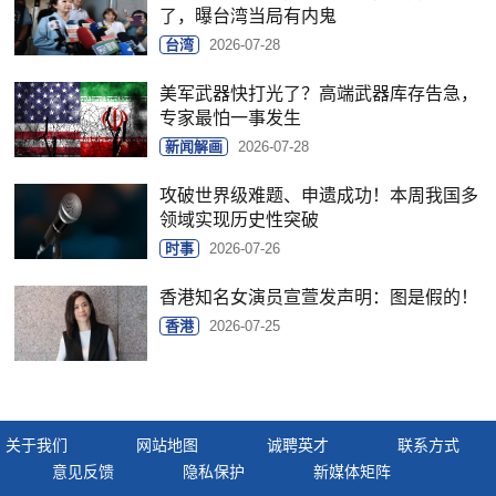
了，曝台湾当局有内鬼
台湾
2026-07-28
美军武器快打光了？高端武器库存告急，
专家最怕一事发生
新闻解画
2026-07-28
攻破世界级难题、申遗成功！本周我国多
领域实现历史性突破
时事
2026-07-26
香港知名女演员宣萱发声明：图是假的！
香港
2026-07-25
关于我们
网站地图
诚聘英才
联系方式
意见反馈
隐私保护
新媒体矩阵