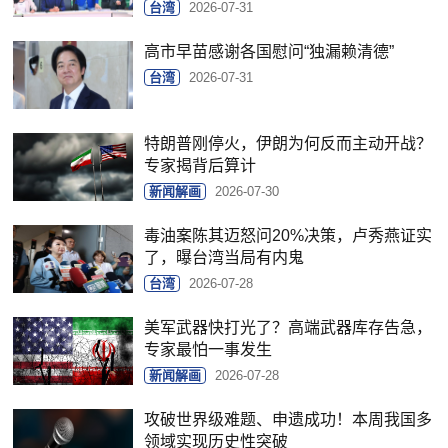
台湾
2026-07-31
高市早苗感谢各国慰问“独漏赖清德”
台湾
2026-07-31
特朗普刚停火，伊朗为何反而主动开战？
专家揭背后算计
新闻解画
2026-07-30
毒油案陈其迈怒问20%决策，卢秀燕证实
了，曝台湾当局有内鬼
台湾
2026-07-28
美军武器快打光了？高端武器库存告急，
专家最怕一事发生
新闻解画
2026-07-28
攻破世界级难题、申遗成功！本周我国多
领域实现历史性突破