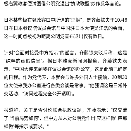
极右翼政客便试图借公明党退出“执政联盟”炒作反华言论。
日本某些极右翼政客口中所谓的“证据”，是齐藤铁夫于10月6
日在日本参议院议员会馆与中国驻日本大使吴江浩的会面，
这一时间点被视为距离公明党宣布退出仅有数日。
针对“会面时接受中方指示”的谣言，齐藤铁夫驳斥称，这是
“纯粹的虚假信息”。据日本雅虎新闻网报道，齐藤铁夫表
示，“中国大使来到我在议员会馆的办公室，这是此前已确定
的日程。作为党代表，本就会与许多外国人士接触，20到30
位大使来我办公室进行各类会谈是常事。”他强调这是日常外
交活动，“访问过程完全公开透明”。
报道称，关于是否讨论联合执政议题，齐藤表示：“仅交流
了‘当前局势如何’，但中方从未对公明党作出‘应这样做’‘应那
样做’等指示或要求。”