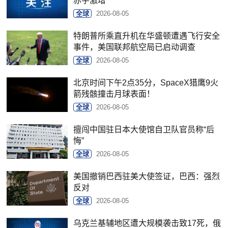
赤字激增
全球
2026-08-05
特朗普所乘直升机在华盛顿遭遇飞行安全
事件，美国联邦航空局已启动调查
全球
2026-08-05
北京时间下午2点35分，SpaceX猎鹰9火
箭残骸撞击月球表面！
全球
2026-08-05
擅闯中国驻日本大使馆自卫队官员称“后
悔”
全球
2026-08-05
美国撤销巴西驻美大使签证，巴西：强烈
反对
全球
2026-08-05
乌克兰基辅地区遭大规模袭击致17死，俄