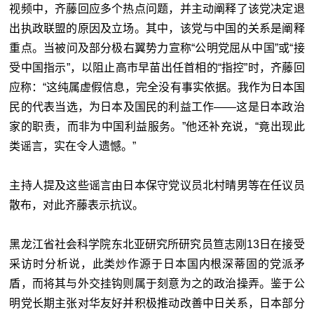
视频中，齐藤回应多个热点问题，并主动阐释了该党决定退
出执政联盟的原因及立场。其中，该党与中国的关系是阐释
重点。当被问及部分极右翼势力宣称“公明党屈从中国”或“接
受中国指示”，以阻止高市早苗出任首相的“指控”时，齐藤回
应称：“这纯属虚假信息，完全没有事实依据。我作为日本国
民的代表当选，为日本及国民的利益工作——这是日本政治
家的职责，而非为中国利益服务。”他还补充说，“竟出现此
类谣言，实在令人遗憾。”
主持人提及这些谣言由日本保守党议员北村晴男等在任议员
散布，对此齐藤表示抗议。
黑龙江省社会科学院东北亚研究所研究员笪志刚13日在接受
采访时分析说，此类炒作源于日本国内根深蒂固的党派矛
盾，而将其与外交挂钩则属于刻意为之的政治操弄。鉴于公
明党长期主张对华友好并积极推动改善中日关系，日本部分