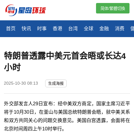
简体/繁體切換
首页
快讯
时事
香港
台湾
全球
金融
消费
特朗普透露中美元首会晤或长达4
小时
2025-10-30 08:13
生成海报
外交部发言人
29
日宣布：经中美双方商定，国家主席习近平
将于
10
月
30
日，在釜山与美国总统特朗普会晤，就中美关系
和双方共同关心的问题交换意见。美国白宫透露，会面将在
北京时间周四上午
10
时举行。