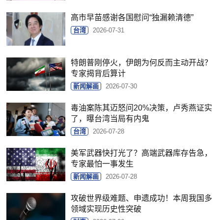
高市早苗感谢各国慰问“独漏赖清德”
台湾
2026-07-31
特朗普刚停火，伊朗为何反而主动开战？
专家揭背后算计
新闻解画
2026-07-30
毒油案陈其迈怒问20%决策，卢秀燕证实
了，曝台湾当局有内鬼
台湾
2026-07-28
美军武器快打光了？高端武器库存告急，
专家最怕一事发生
新闻解画
2026-07-28
攻破世界级难题、申遗成功！本周我国多
领域实现历史性突破