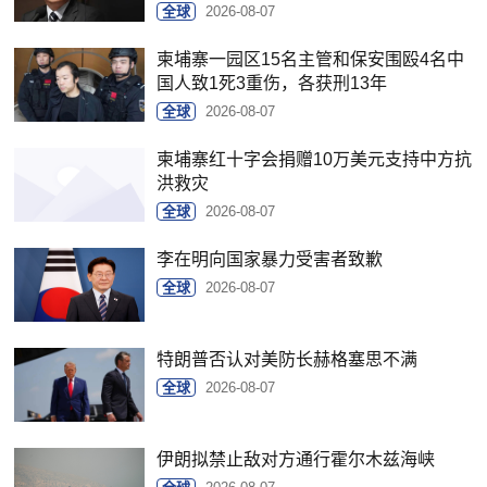
全球
2026-08-07
柬埔寨一园区15名主管和保安围殴4名中
国人致1死3重伤，各获刑13年
全球
2026-08-07
柬埔寨红十字会捐赠10万美元支持中方抗
洪救灾
全球
2026-08-07
李在明向国家暴力受害者致歉
全球
2026-08-07
特朗普否认对美防长赫格塞思不满
全球
2026-08-07
伊朗拟禁止敌对方通行霍尔木兹海峡