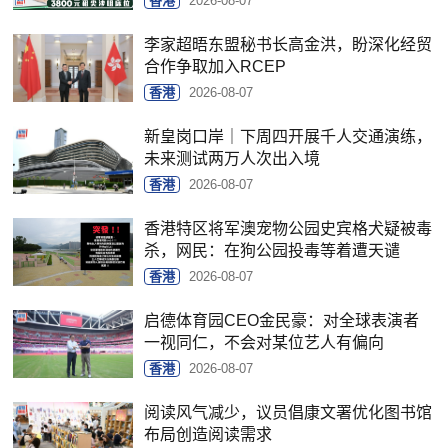
香港
2026-08-07
李家超晤东盟秘书长高金洪，盼深化经贸
合作争取加入RCEP
香港
2026-08-07
新皇岗口岸｜下周四开展千人交通演练，
未来测试两万人次出入境
香港
2026-08-07
香港特区将军澳宠物公园史宾格犬疑被毒
杀，网民：在狗公园投毒等着遭天谴
香港
2026-08-07
启德体育园CEO金民豪：对全球表演者
一视同仁，不会对某位艺人有偏向
香港
2026-08-07
阅读风气减少，议员倡康文署优化图书馆
布局创造阅读需求