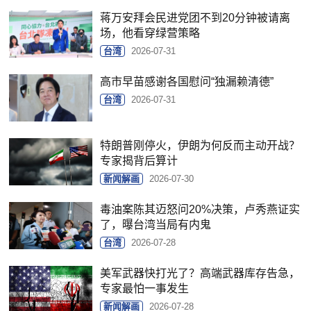
蒋万安拜会民进党团不到20分钟被请离
场，他看穿绿营策略
台湾
2026-07-31
高市早苗感谢各国慰问“独漏赖清德”
台湾
2026-07-31
特朗普刚停火，伊朗为何反而主动开战？
专家揭背后算计
新闻解画
2026-07-30
毒油案陈其迈怒问20%决策，卢秀燕证实
了，曝台湾当局有内鬼
台湾
2026-07-28
美军武器快打光了？高端武器库存告急，
专家最怕一事发生
新闻解画
2026-07-28