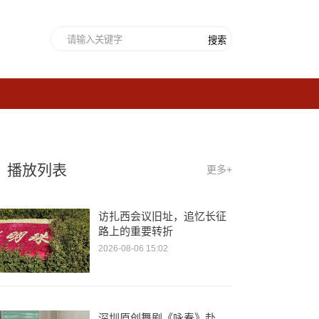
搜索
播放列表
更多+
访扎西会议旧址，追忆长征
路上的重要转折
2026-08-06 15:02
深圳原创舞剧《咏春》赴