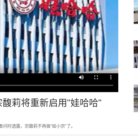
宗馥莉将重新启用"娃哈哈"
记者问时透露，宗馥莉不再做"娃小宗"了。