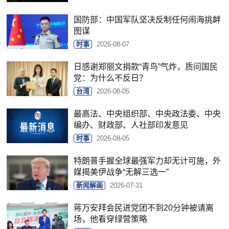
国防部：中国军队坚决反制任何闹海挑衅
图谋
时事
2026-08-07
日感谢郑丽文捐款“青鸟”气炸，质问国民
党：为什么不反日？
台湾
2026-08-05
最高法、中央组织部、中央政法委、中央
编办、财政部、人社部印发意见
时事
2026-08-05
特朗普手握全球最强军力却无计可施，外
媒揭美伊战争“无解三选一”
新闻解画
2026-07-31
蒋万安拜会民进党团不到20分钟被请离
场，他看穿绿营策略