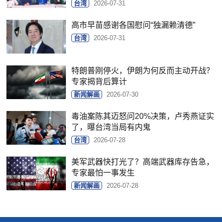
台湾
2026-07-31
高市早苗感谢各国慰问“独漏赖清德”
台湾
2026-07-31
特朗普刚停火，伊朗为何反而主动开战？
专家揭背后算计
新闻解画
2026-07-30
毒油案陈其迈怒问20%决策，卢秀燕证实
了，曝台湾当局有内鬼
台湾
2026-07-28
美军武器快打光了？高端武器库存告急，
专家最怕一事发生
新闻解画
2026-07-28