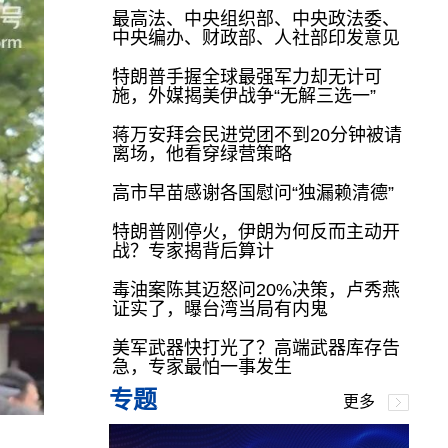
最高法、中央组织部、中央政法委、
中央编办、财政部、人社部印发意见
特朗普手握全球最强军力却无计可
施，外媒揭美伊战争“无解三选一”
蒋万安拜会民进党团不到20分钟被请
离场，他看穿绿营策略
高市早苗感谢各国慰问“独漏赖清德”
特朗普刚停火，伊朗为何反而主动开
战？专家揭背后算计
毒油案陈其迈怒问20%决策，卢秀燕
证实了，曝台湾当局有内鬼
美军武器快打光了？高端武器库存告
急，专家最怕一事发生
专题
更多