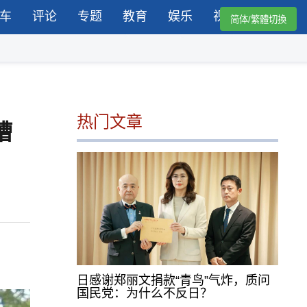
车
评论
专题
教育
娱乐
视频
简体/繁體切換
热门文章
槽
日感谢郑丽文捐款“青鸟”气炸，质问
国民党：为什么不反日？