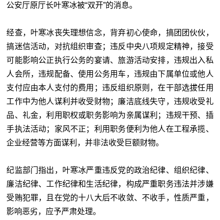
公安厅原厅长叶寒冰被“双开”的消息。
经查，叶寒冰丧失理想信念，背弃初心使命，搞团团伙伙，
搞迷信活动，对抗组织审查；违反中央八项规定精神，接受
可能影响公正执行公务的宴请、旅游活动安排，违规出入私
人会所，违规配备、使用公务用车，违规由下属单位或他人
支付应由本人支付的费用；违反组织原则，在干部选拔任用
工作中为他人谋利并收受财物；廉洁底线失守，违规收受礼
品、礼金，利用职权或职务影响为亲属谋利；违规干预、插
手执法活动；家风不正；利用职务便利为他人在工程承揽、
企业经营等方面谋利，并非法收受巨额财物。
纪监部门指出，叶寒冰严重违反党的政治纪律、组织纪律、
廉洁纪律、工作纪律和生活纪律，构成严重职务违法并涉嫌
受贿犯罪，且在党的十八大后不收敛、不收手，性质严重，
影响恶劣，应予严肃处理。