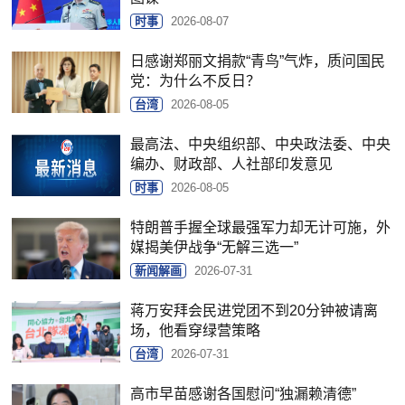
时事
2026-08-07
日感谢郑丽文捐款“青鸟”气炸，质问国民
党：为什么不反日？
台湾
2026-08-05
最高法、中央组织部、中央政法委、中央
编办、财政部、人社部印发意见
时事
2026-08-05
特朗普手握全球最强军力却无计可施，外
媒揭美伊战争“无解三选一”
新闻解画
2026-07-31
蒋万安拜会民进党团不到20分钟被请离
场，他看穿绿营策略
台湾
2026-07-31
高市早苗感谢各国慰问“独漏赖清德”