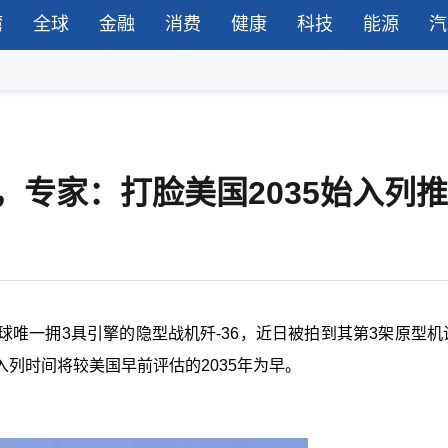
湾
全球
金融
消费
健康
科技
能源
汽
，专家：打脸美国2035始入列
唯一拥3具引擎的隐型战机歼-36，近日被拍到其第3架原型机
列时间将较美国早前评估的2035年为早。