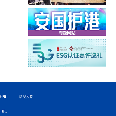
矩阵
意见反馈
引用。
返回顶部