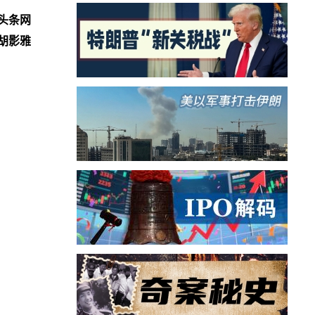
头条网
胡影雅