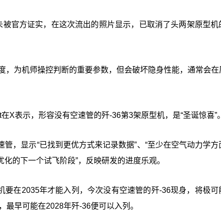
尚未被官方证实，在这次流出的照片显示，已取消了头两架原型机
机实时速度，为机师操控判断的重要参数，但会破坏隐身性能，通常会
echt在X表示，形容没有空速管的歼-36第3架原型机，是“圣诞惊喜”
速管，显示“已找到更优方式来记录数据”、“至少在空气动力学方
优化的下一个试飞阶段”，反映研发的进度乐观。
战机要在2035年才能入列，今次没有空速管的歼-36现身，将极
最早可能在2028年歼-36便可以入列。