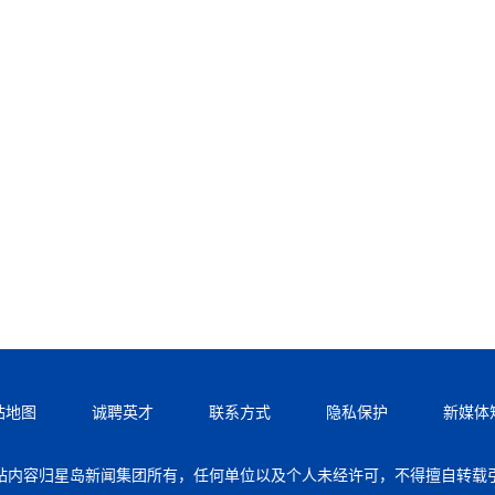
站地图
诚聘英才
联系方式
隐私保护
新媒体
站内容归星岛新闻集团所有，任何单位以及个人未经许可，不得擅自转载