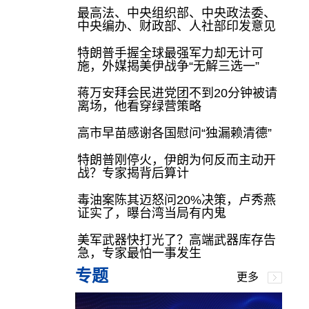
最高法、中央组织部、中央政法委、
中央编办、财政部、人社部印发意见
特朗普手握全球最强军力却无计可
施，外媒揭美伊战争“无解三选一”
蒋万安拜会民进党团不到20分钟被请
离场，他看穿绿营策略
高市早苗感谢各国慰问“独漏赖清德”
特朗普刚停火，伊朗为何反而主动开
战？专家揭背后算计
毒油案陈其迈怒问20%决策，卢秀燕
证实了，曝台湾当局有内鬼
美军武器快打光了？高端武器库存告
急，专家最怕一事发生
专题
更多