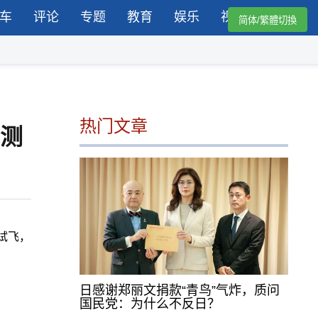
车
评论
专题
教育
娱乐
视频
简体/繁體切換
热门文章
推测
试飞，
日感谢郑丽文捐款“青鸟”气炸，质问
国民党：为什么不反日？