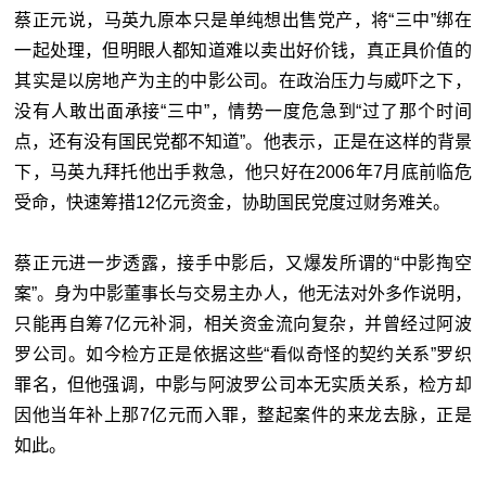
蔡正元说，马英九原本只是单纯想出售党产，将“三中”绑在
一起处理，但明眼人都知道难以卖出好价钱，真正具价值的
其实是以房地产为主的中影公司。在政治压力与威吓之下，
没有人敢出面承接“三中”，情势一度危急到“过了那个时间
点，还有没有国民党都不知道”。他表示，正是在这样的背景
下，马英九拜托他出手救急，他只好在2006年7月底前临危
受命，快速筹措12亿元资金，协助国民党度过财务难关。
蔡正元进一步透露，接手中影后，又爆发所谓的“中影掏空
案”。身为中影董事长与交易主办人，他无法对外多作说明，
只能再自筹7亿元补洞，相关资金流向复杂，并曾经过阿波
罗公司。如今检方正是依据这些“看似奇怪的契约关系”罗织
罪名，但他强调，中影与阿波罗公司本无实质关系，检方却
因他当年补上那7亿元而入罪，整起案件的来龙去脉，正是
如此。