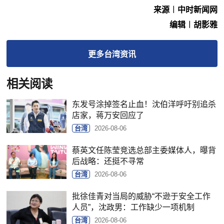
来源︱中时新闻网
编辑︱胡影雅
更多
台湾
资讯
相关阅读
东发号涂掉签名止血！沈伯洋呼吁别追杀
店家，蒋万安回应了
台湾
2026-08-06
蔡英文任陈莹竞选总部主委媒体人，曝背
后战略：还挺不寻常
台湾
2026-08-06
批徐佳青对当局的威胁“不逊于安全工作
人员”，沈政男：工作缺少一项机制
台湾
2026-08-06