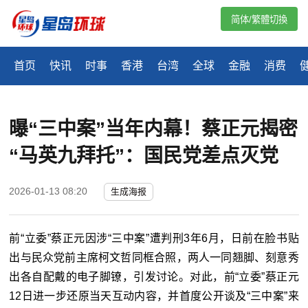
简体/繁體切換
首页
快讯
时事
香港
台湾
全球
金融
消费
曝“三中案”当年内幕！蔡正元揭密
“马英九拜托”：国民党差点灭党
2026-01-13 08:20
生成海报
前“立委”蔡正元因涉“
三中案
”遭判刑3年6月，日前在脸书贴
出与民众党前主席柯文哲同框合照，两人一同翘脚、刻意秀
出各自配戴的电子脚镣，引发讨论。对此，前“立委”蔡正元
12日进一步还原当天互动内容，并首度公开谈及
“三中案”
来