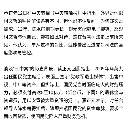
蔡正元12日在中天节目《中天辣晚报》中指出，外界对他跟
柯文哲的照片解读各有不同，但他忍不住反问，为何郑文灿
被求刑12年、陈水扁刑期更长，却无需配戴电子脚镣；反观
柯文哲与他自己，却被如此对待，这在台湾司法史上前所未
见。他认为，单从这样的对比，就能看出民进党对司法的高
度影响与管控。
谈及“三中案”的历史背景，蔡正元回溯指出，2005年马英九
出任国民党主席后，表面上宣示“党政军退出媒体”、出售中
视、中广等资产，但实际上，国民党当时面临庞大的财务压
力，必须支付高达8至10亿元（新台币，下同）的退休金与
资遣费，用以安置被大量资遣的党工。蔡正元表示，时任台
领导人陈水扁得知后，随即抽紧国民党的资金命脉，要求全
面收回贷款，使国民党陷入严重财务危机。