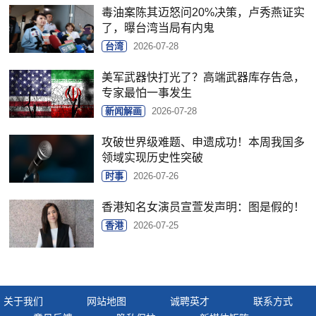
毒油案陈其迈怒问20%决策，卢秀燕证实
了，曝台湾当局有内鬼
台湾
2026-07-28
美军武器快打光了？高端武器库存告急，
专家最怕一事发生
新闻解画
2026-07-28
攻破世界级难题、申遗成功！本周我国多
领域实现历史性突破
时事
2026-07-26
香港知名女演员宣萱发声明：图是假的！
香港
2026-07-25
关于我们
网站地图
诚聘英才
联系方式