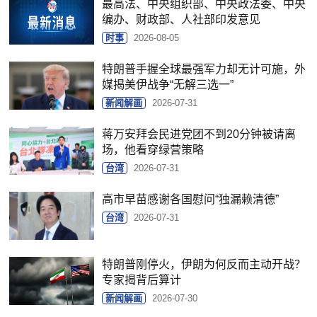
最高法、中央组织部、中央政法委、中央
编办、财政部、人社部印发意见
时事
2026-08-05
特朗普手握全球最强军力却无计可施，外
媒揭美伊战争“无解三选一”
新闻解画
2026-07-31
蒋万安拜会民进党团不到20分钟被请离
场，他看穿绿营策略
台湾
2026-07-31
高市早苗感谢各国慰问“独漏赖清德”
台湾
2026-07-31
特朗普刚停火，伊朗为何反而主动开战？
专家揭背后算计
新闻解画
2026-07-30