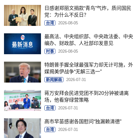
日感谢郑丽文捐款“青鸟”气炸，质问国民
党：为什么不反日？
台湾
2026-08-05
最高法、中央组织部、中央政法委、中央
编办、财政部、人社部印发意见
时事
2026-08-05
特朗普手握全球最强军力却无计可施，外
媒揭美伊战争“无解三选一”
新闻解画
2026-07-31
蒋万安拜会民进党团不到20分钟被请离
场，他看穿绿营策略
台湾
2026-07-31
高市早苗感谢各国慰问“独漏赖清德”
台湾
2026-07-31