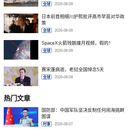
全球
2026-08-09
日本前首相细川护熙批评高市早苗对华政
策
全球
2026-08-09
SpaceX火箭残骸撞月视频，假的！
全球
2026-08-09
赛宋蓬病逝，老挝全国悼念5天
全球
2026-08-09
热门文章
国防部：中国军队坚决反制任何闹海挑衅
图谋
时事
2026-08-07