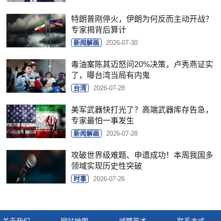
特朗普刚停火，伊朗为何反而主动开战？
专家揭背后算计
新闻解画
2026-07-30
毒油案陈其迈怒问20%决策，卢秀燕证实
了，曝台湾当局有内鬼
台湾
2026-07-28
美军武器快打光了？高端武器库存告急，
专家最怕一事发生
新闻解画
2026-07-28
攻破世界级难题、申遗成功！本周我国多
领域实现历史性突破
时事
2026-07-26