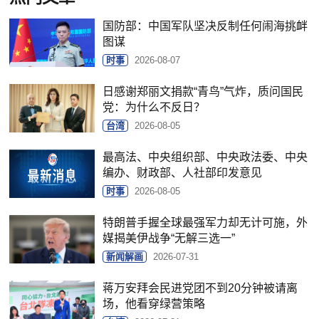
国防部：中国军队坚决反制任何闹海挑衅
图谋
时事
2026-08-07
日感谢郑丽文捐款“青鸟”气炸，质问国民
党：为什么不反日？
台湾
2026-08-05
最高法、中央组织部、中央政法委、中央
编办、财政部、人社部印发意见
时事
2026-08-05
特朗普手握全球最强军力却无计可施，外
媒揭美伊战争“无解三选一”
新闻解画
2026-07-31
蒋万安拜会民进党团不到20分钟被请离
场，他看穿绿营策略