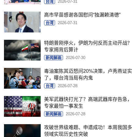
台湾
2026-07-31
高市早苗感谢各国慰问“独漏赖清德”
台湾
2026-07-31
特朗普刚停火，伊朗为何反而主动开战？
专家揭背后算计
新闻解画
2026-07-30
毒油案陈其迈怒问20%决策，卢秀燕证实
了，曝台湾当局有内鬼
台湾
2026-07-28
美军武器快打光了？高端武器库存告急，
专家最怕一事发生
新闻解画
2026-07-28
攻破世界级难题、申遗成功！本周我国多
领域实现历史性突破