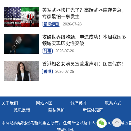
美军武器快打光了？高端武器库存告急，
专家最怕一事发生
新闻解画
2026-07-28
攻破世界级难题、申遗成功！本周我国多
领域实现历史性突破
时事
2026-07-26
香港知名女演员宣萱发声明：图是假的！
香港
2026-07-25
关于我们
网站地图
诚聘英才
联系方式
意见反馈
隐私保护
新媒体矩阵
本网站内容归星岛新闻集团所有，任何单位以及个人未经许可，不得擅
返回
转载引用。