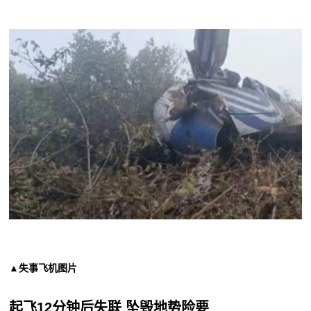
▲失事飞机图片
起飞12分钟后失联 坠毁地势险要