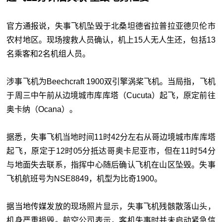
官方通报说，失事飞机坠毁于北桑坦德省拉普拉亚德贝伦市
农村地区。现场搜救人员确认，机上15人无人生还，包括13
名乘客和2名机组人员。
涉事飞机为
Beechcraft 1900
双引擎涡桨飞机。当局指，飞机
于周三中午前从边境城市库库塔（
Cucuta
）起飞，原定前往
奥卡纳（
Ocana
）。
据悉，失事飞机当地时间11时42分左右从哥边境城市库库塔
起飞，原定于12时05分抵达哥奥卡尼亚市，但在11时54分
与地面失去联系，
指挥中心随后确认飞机在山区坠毁
。失事
飞机航班号为NSE8849，机型为比奇1900。
据当地传媒发放的现场照片显示，失事飞机残骸散落山头，
机身严重损毁。航空公司表示，客机失事时并未启动紧急信