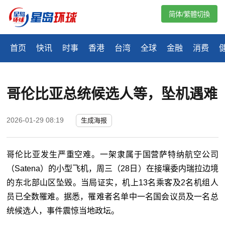
简体/繁體切換
首页
快讯
时事
香港
台湾
全球
金融
消费
哥伦比亚总统候选人等，坠机遇难
2026-01-29 08:19
生成海报
哥伦比亚发生严重空难。一架隶
属于
国营萨特纳航空公司
（Satena）的小型飞机，周三（28日）在接壤委内瑞拉边境
的东北部山区坠毁。当局证实，机上13名乘客及2名机组人
员已全数罹难。据悉，罹难者名单中一名国会议员及一名总
统候选人，事件震惊当地政坛。