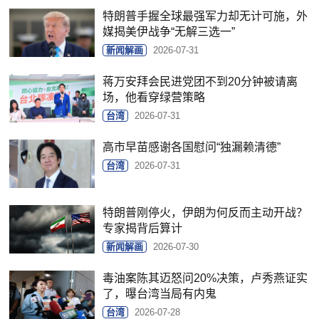
特朗普手握全球最强军力却无计可施，外
媒揭美伊战争“无解三选一”
新闻解画
2026-07-31
蒋万安拜会民进党团不到20分钟被请离
场，他看穿绿营策略
台湾
2026-07-31
高市早苗感谢各国慰问“独漏赖清德”
台湾
2026-07-31
特朗普刚停火，伊朗为何反而主动开战？
专家揭背后算计
新闻解画
2026-07-30
毒油案陈其迈怒问20%决策，卢秀燕证实
了，曝台湾当局有内鬼
台湾
2026-07-28