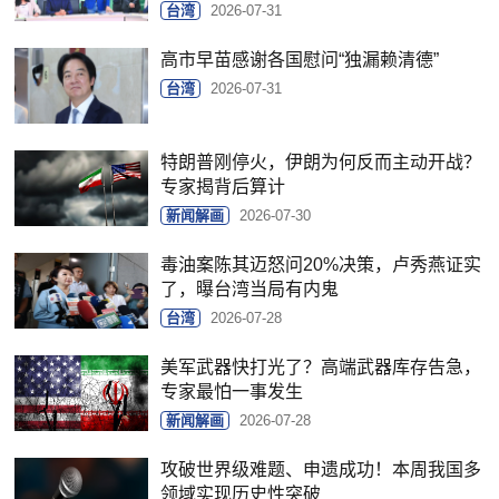
台湾
2026-07-31
高市早苗感谢各国慰问“独漏赖清德”
台湾
2026-07-31
特朗普刚停火，伊朗为何反而主动开战？
专家揭背后算计
新闻解画
2026-07-30
毒油案陈其迈怒问20%决策，卢秀燕证实
了，曝台湾当局有内鬼
台湾
2026-07-28
美军武器快打光了？高端武器库存告急，
专家最怕一事发生
新闻解画
2026-07-28
攻破世界级难题、申遗成功！本周我国多
领域实现历史性突破