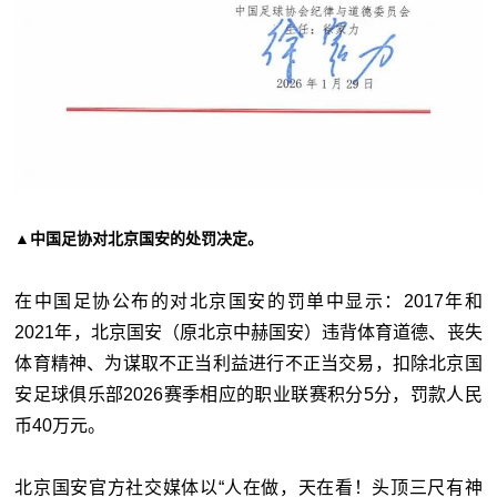
▲中国足协对北京国安的处罚决定。
在中国足协公布的对北京国安的罚单中显示：2017年和
2021年，北京国安（原北京中赫国安）违背体育道德、丧失
体育精神、为谋取不正当利益进行不正当交易，扣除北京国
安足球俱乐部2026赛季相应的职业联赛积分5分，罚款人民
币40万元。
北京国安官方社交媒体以“人在做，天在看！头顶三尺有神