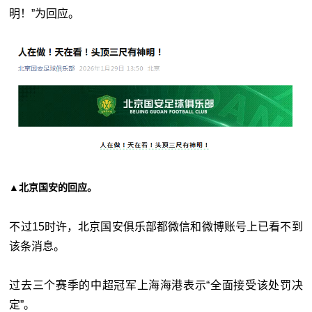
明！”为回应。
▲北京国安的回应。
不过15时许，北京国安俱乐部都微信和微博账号上已看不到
该条消息。
过去三个赛季的中超冠军上海海港表示“全面接受该处罚决
定”。