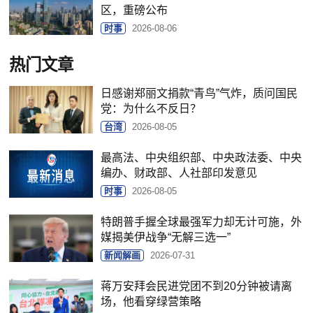
区，重磅公布
时事
2026-08-06
热门文章
日感谢郑丽文捐款“青鸟”气炸，质问国民
党：为什么不反日？
台湾
2026-08-05
最高法、中央组织部、中央政法委、中央
编办、财政部、人社部印发意见
时事
2026-08-05
特朗普手握全球最强军力却无计可施，外
媒揭美伊战争“无解三选一”
新闻解画
2026-07-31
蒋万安拜会民进党团不到20分钟被请离
场，他看穿绿营策略