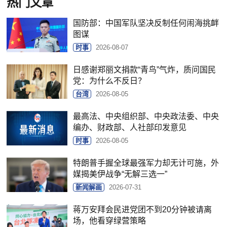
热门文章
国防部：中国军队坚决反制任何闹海挑衅
图谋
时事
2026-08-07
日感谢郑丽文捐款“青鸟”气炸，质问国民
党：为什么不反日？
台湾
2026-08-05
最高法、中央组织部、中央政法委、中央
编办、财政部、人社部印发意见
时事
2026-08-05
特朗普手握全球最强军力却无计可施，外
媒揭美伊战争“无解三选一”
新闻解画
2026-07-31
蒋万安拜会民进党团不到20分钟被请离
场，他看穿绿营策略