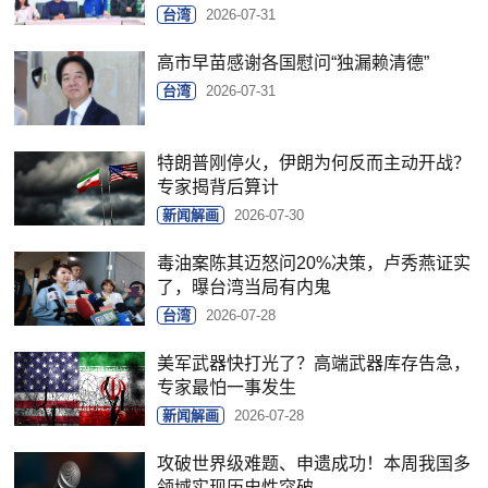
台湾
2026-07-31
高市早苗感谢各国慰问“独漏赖清德”
台湾
2026-07-31
特朗普刚停火，伊朗为何反而主动开战？
专家揭背后算计
新闻解画
2026-07-30
毒油案陈其迈怒问20%决策，卢秀燕证实
了，曝台湾当局有内鬼
台湾
2026-07-28
美军武器快打光了？高端武器库存告急，
专家最怕一事发生
新闻解画
2026-07-28
攻破世界级难题、申遗成功！本周我国多
领域实现历史性突破