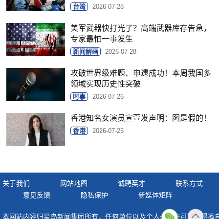
台湾
2026-07-28
美军武器快打光了？高端武器库存告急，
专家最怕一事发生
新闻解画
2026-07-28
攻破世界级难题、申遗成功！本周我国多
领域实现历史性突破
时事
2026-07-26
香港知名女演员宣萱发声明：图是假的！
香港
2026-07-25
关于我们
网站地图
诚聘英才
联系方式
意见反馈
隐私保护
新媒体矩阵
本网站内容归星岛新闻集团所有，任何单位以及个人未经许可，不得擅