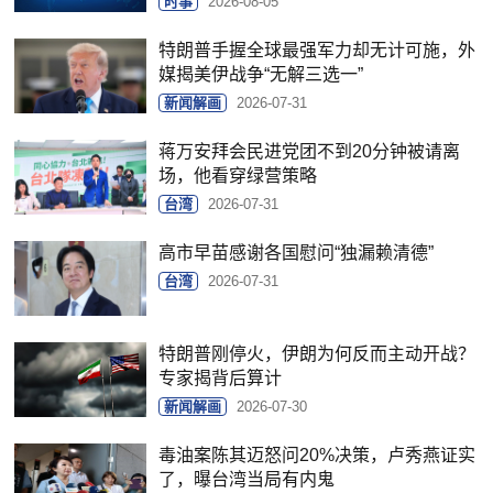
时事
2026-08-05
特朗普手握全球最强军力却无计可施，外
媒揭美伊战争“无解三选一”
新闻解画
2026-07-31
蒋万安拜会民进党团不到20分钟被请离
场，他看穿绿营策略
台湾
2026-07-31
高市早苗感谢各国慰问“独漏赖清德”
台湾
2026-07-31
特朗普刚停火，伊朗为何反而主动开战？
专家揭背后算计
新闻解画
2026-07-30
毒油案陈其迈怒问20%决策，卢秀燕证实
了，曝台湾当局有内鬼